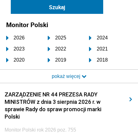
Monitor Polski
2026
2025
2024
2023
2022
2021
2020
2019
2018
2017
2016
2015
pokaż więcej
2014
2013
2012
2011
2010
2009
ZARZĄDZENIE NR 44 PREZESA RADY
MINISTRÓW z dnia 3 sierpnia 2026 r. w
2008
2007
2006
sprawie Rady do spraw promocji marki
2005
2004
2003
Polski
2002
2001
2000
Monitor Polski rok 2026 poz. 755
1999
1998
1997