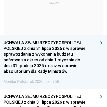
REKLAMA
1960
1959
1958
1957
1956
1955
1954
1953
1952
1951
1950
1949
1948
1947
1946
UCHWAŁA SEJMU RZECZYPOSPOLITEJ
1939
1938
1937
POLSKIEJ z dnia 31 lipca 2026 r. w sprawie
sprawozdania z wykonania budżetu
1936
1930
państwa za okres od dnia 1 stycznia do
dnia 31 grudnia 2025 r. oraz w sprawie
absolutorium dla Rady Ministrów
Monitor Polski rok 2026 poz. 756
UCHWAŁA SEJMU RZECZYPOSPOLITEJ
POLSKIEJ z dnia 31 lipca 2026 r. w sprawie