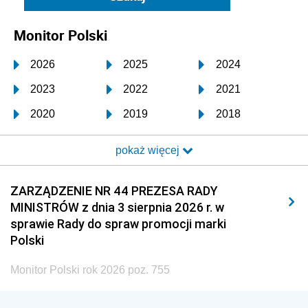
Monitor Polski
2026
2025
2024
2023
2022
2021
2020
2019
2018
2017
2016
2015
pokaż więcej
2014
2013
2012
2011
2010
2009
ZARZĄDZENIE NR 44 PREZESA RADY
MINISTRÓW z dnia 3 sierpnia 2026 r. w
2008
2007
2006
sprawie Rady do spraw promocji marki
2005
2004
2003
Polski
2002
2001
2000
Monitor Polski rok 2026 poz. 755
1999
1998
1997