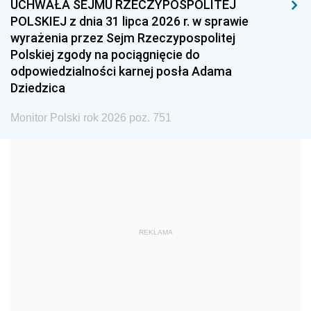
UCHWAŁA SEJMU RZECZYPOSPOLITEJ
1996
1995
1994
POLSKIEJ z dnia 31 lipca 2026 r. w sprawie
1993
1992
1991
wyrażenia przez Sejm Rzeczypospolitej
Polskiej zgody na pociągnięcie do
1990
1989
1988
odpowiedzialności karnej posła Adama
1987
1986
1985
Dziedzica
1984
1983
1982
Monitor Polski rok 2026 poz. 751
1981
1980
1979
1978
1977
1976
1975
1974
1973
1972
1971
1970
1969
1968
1967
REKLAMA
1966
1965
1964
1963
1962
1961
1960
1959
1958