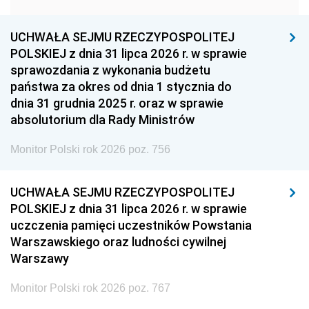
1957
1956
1955
UCHWAŁA SEJMU RZECZYPOSPOLITEJ
1954
1953
1952
POLSKIEJ z dnia 31 lipca 2026 r. w sprawie
1951
1950
1949
sprawozdania z wykonania budżetu
państwa za okres od dnia 1 stycznia do
1948
1947
1946
dnia 31 grudnia 2025 r. oraz w sprawie
1939
1938
1937
absolutorium dla Rady Ministrów
1936
1930
Monitor Polski rok 2026 poz. 756
UCHWAŁA SEJMU RZECZYPOSPOLITEJ
POLSKIEJ z dnia 31 lipca 2026 r. w sprawie
uczczenia pamięci uczestników Powstania
Warszawskiego oraz ludności cywilnej
Warszawy
Monitor Polski rok 2026 poz. 767