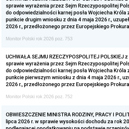
sprawie wyrażenia przez Sejm Rzeczypospolitej Pols
do odpowiedzialności karnej posła Wojciecha Króla 
punkcie drugim wniosku z dnia 4 maja 2026 r., uzupe
2026 r., przedłożonego przez Europejskiego Prokur
Monitor Polski rok 2026 poz. 753
UCHWAŁA SEJMU RZECZYPOSPOLITEJ POLSKIEJ z dnia
sprawie wyrażenia przez Sejm Rzeczypospolitej Pols
do odpowiedzialności karnej posła Wojciecha Króla 
punkcie pierwszym wniosku z dnia 4 maja 2026 r., u
2026 r., przedłożonego przez Europejskiego Prokur
Monitor Polski rok 2026 poz. 752
OBWIESZCZENIE MINISTRA RODZINY, PRACY I POLIT
lipca 2026 r. w sprawie wysokości dochodu za rok 20
podlegającej opodatkowaniu na podstawie przepis