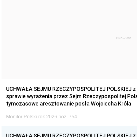
REKLAMA
UCHWAŁA SEJMU RZECZYPOSPOLITEJ POLSKIEJ z dnia
sprawie wyrażenia przez Sejm Rzeczypospolitej Pols
tymczasowe aresztowanie posła Wojciecha Króla
Monitor Polski rok 2026 poz. 754
UCHWAŁA SEJMU RZECZYPOSPOLITEJ POLSKIEJ z dnia