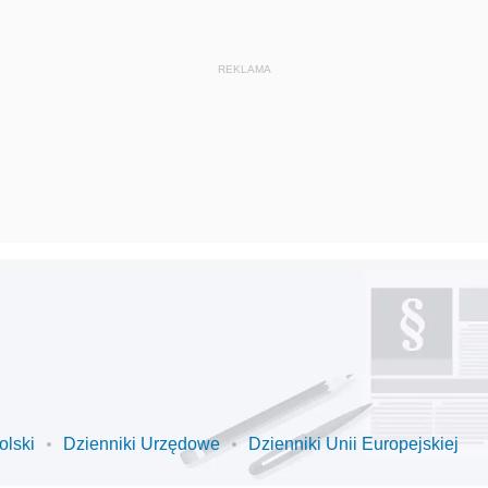
olski
Dzienniki Urzędowe
Dzienniki Unii Europejskiej