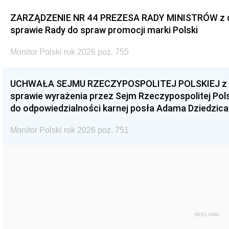
ZARZĄDZENIE NR 44 PREZESA RADY MINISTRÓW z dnia
sprawie Rady do spraw promocji marki Polski
Monitor Polski rok 2026 poz. 755
UCHWAŁA SEJMU RZECZYPOSPOLITEJ POLSKIEJ z dnia
sprawie wyrażenia przez Sejm Rzeczypospolitej Pols
do odpowiedzialności karnej posła Adama Dziedzica
Monitor Polski rok 2026 poz. 751
REKLAMA