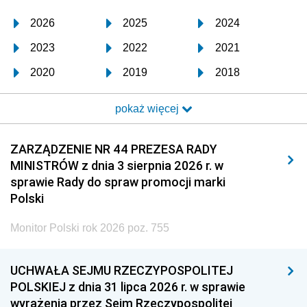
2026
2025
2024
2023
2022
2021
2020
2019
2018
2017
2016
2015
pokaż więcej
2014
2013
2012
2011
2010
2009
ZARZĄDZENIE NR 44 PREZESA RADY
MINISTRÓW z dnia 3 sierpnia 2026 r. w
2008
2007
2006
sprawie Rady do spraw promocji marki
2005
2004
2003
Polski
2002
2001
2000
Monitor Polski rok 2026 poz. 755
1999
1998
1997
UCHWAŁA SEJMU RZECZYPOSPOLITEJ
1996
1995
1994
POLSKIEJ z dnia 31 lipca 2026 r. w sprawie
1993
1992
1991
wyrażenia przez Sejm Rzeczypospolitej