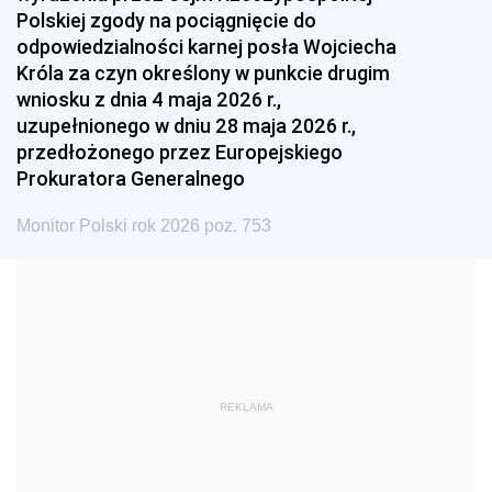
Polskiej zgody na pociągnięcie do
1990
1989
1988
odpowiedzialności karnej posła Wojciecha
1987
1986
1985
Króla za czyn określony w punkcie drugim
wniosku z dnia 4 maja 2026 r.,
1984
1983
1982
uzupełnionego w dniu 28 maja 2026 r.,
1981
1980
1979
przedłożonego przez Europejskiego
Prokuratora Generalnego
1978
1977
1976
1975
1974
1973
Monitor Polski rok 2026 poz. 753
1972
1971
1970
1969
1968
1967
1966
1965
1964
1963
1962
1961
REKLAMA
1960
1959
1958
1957
1956
1955