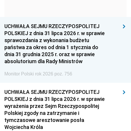
1954
1953
1952
1951
1950
1949
1948
1947
1946
UCHWAŁA SEJMU RZECZYPOSPOLITEJ
1939
1938
1937
POLSKIEJ z dnia 31 lipca 2026 r. w sprawie
sprawozdania z wykonania budżetu
1936
1930
państwa za okres od dnia 1 stycznia do
dnia 31 grudnia 2025 r. oraz w sprawie
absolutorium dla Rady Ministrów
Monitor Polski rok 2026 poz. 756
UCHWAŁA SEJMU RZECZYPOSPOLITEJ
POLSKIEJ z dnia 31 lipca 2026 r. w sprawie
wyrażenia przez Sejm Rzeczypospolitej
Polskiej zgody na zatrzymanie i
tymczasowe aresztowanie posła
Wojciecha Króla