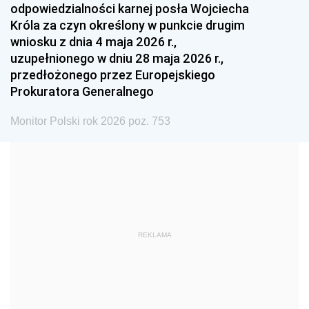
odpowiedzialności karnej posła Wojciecha
1987
1986
1985
Króla za czyn określony w punkcie drugim
wniosku z dnia 4 maja 2026 r.,
1984
1983
1982
uzupełnionego w dniu 28 maja 2026 r.,
1981
1980
1979
przedłożonego przez Europejskiego
Prokuratora Generalnego
1978
1977
1976
1975
1974
1973
Monitor Polski rok 2026 poz. 753
1972
1971
1970
1969
1968
1967
1966
1965
1964
1963
1962
1961
REKLAMA
1960
1959
1958
1957
1956
1955
1954
1953
1952