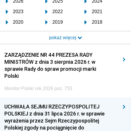
2026
2025
2024
2023
2022
2021
2020
2019
2018
2017
2016
2015
pokaż więcej
2014
2013
2012
2011
2010
2009
ZARZĄDZENIE NR 44 PREZESA RADY
MINISTRÓW z dnia 3 sierpnia 2026 r. w
2008
2007
2006
sprawie Rady do spraw promocji marki
2005
2004
2003
Polski
2002
2001
2000
Monitor Polski rok 2026 poz. 755
1999
1998
1997
UCHWAŁA SEJMU RZECZYPOSPOLITEJ
1996
1995
1994
POLSKIEJ z dnia 31 lipca 2026 r. w sprawie
1993
1992
1991
wyrażenia przez Sejm Rzeczypospolitej
Polskiej zgody na pociągnięcie do
1990
1989
1988