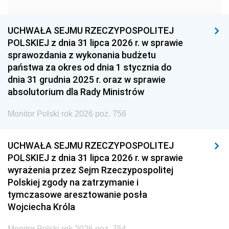
1951
1950
1949
1948
1947
1946
UCHWAŁA SEJMU RZECZYPOSPOLITEJ
1939
1938
1937
POLSKIEJ z dnia 31 lipca 2026 r. w sprawie
sprawozdania z wykonania budżetu
1936
1930
państwa za okres od dnia 1 stycznia do
dnia 31 grudnia 2025 r. oraz w sprawie
absolutorium dla Rady Ministrów
Monitor Polski rok 2026 poz. 756
UCHWAŁA SEJMU RZECZYPOSPOLITEJ
POLSKIEJ z dnia 31 lipca 2026 r. w sprawie
wyrażenia przez Sejm Rzeczypospolitej
Polskiej zgody na zatrzymanie i
tymczasowe aresztowanie posła
Wojciecha Króla
Monitor Polski rok 2026 poz. 754