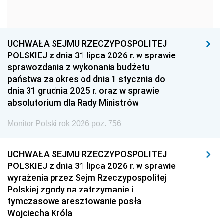
1954
1953
1952
1951
1950
1949
1948
1947
1946
UCHWAŁA SEJMU RZECZYPOSPOLITEJ
1939
1938
1937
POLSKIEJ z dnia 31 lipca 2026 r. w sprawie
sprawozdania z wykonania budżetu
1936
1930
państwa za okres od dnia 1 stycznia do
dnia 31 grudnia 2025 r. oraz w sprawie
absolutorium dla Rady Ministrów
Monitor Polski rok 2026 poz. 756
UCHWAŁA SEJMU RZECZYPOSPOLITEJ
POLSKIEJ z dnia 31 lipca 2026 r. w sprawie
wyrażenia przez Sejm Rzeczypospolitej
Polskiej zgody na zatrzymanie i
tymczasowe aresztowanie posła
Wojciecha Króla