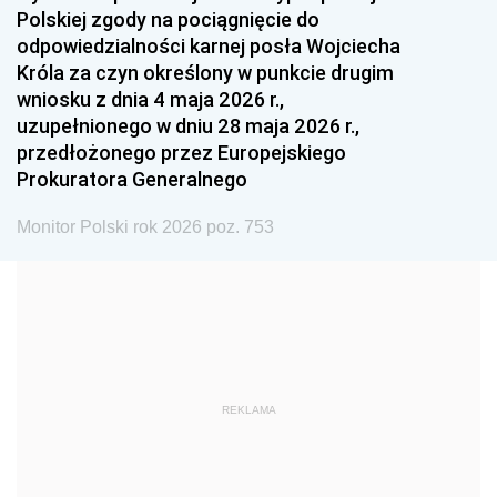
Polskiej zgody na pociągnięcie do
1990
1989
1988
odpowiedzialności karnej posła Wojciecha
1987
1986
1985
Króla za czyn określony w punkcie drugim
wniosku z dnia 4 maja 2026 r.,
1984
1983
1982
uzupełnionego w dniu 28 maja 2026 r.,
1981
1980
1979
przedłożonego przez Europejskiego
Prokuratora Generalnego
1978
1977
1976
1975
1974
1973
Monitor Polski rok 2026 poz. 753
1972
1971
1970
1969
1968
1967
1966
1965
1964
1963
1962
1961
REKLAMA
1960
1959
1958
1957
1956
1955