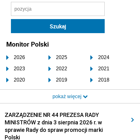
Monitor Polski
2026
2025
2024
2023
2022
2021
2020
2019
2018
2017
2016
2015
pokaż więcej
2014
2013
2012
2011
2010
2009
ZARZĄDZENIE NR 44 PREZESA RADY
MINISTRÓW z dnia 3 sierpnia 2026 r. w
2008
2007
2006
sprawie Rady do spraw promocji marki
2005
2004
2003
Polski