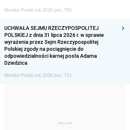
2002
2001
2000
Monitor Polski rok 2026 poz. 755
1999
1998
1997
UCHWAŁA SEJMU RZECZYPOSPOLITEJ
1996
1995
1994
POLSKIEJ z dnia 31 lipca 2026 r. w sprawie
1993
1992
1991
wyrażenia przez Sejm Rzeczypospolitej
Polskiej zgody na pociągnięcie do
1990
1989
1988
odpowiedzialności karnej posła Adama
1987
1986
1985
Dziedzica
1984
1983
1982
Monitor Polski rok 2026 poz. 751
1981
1980
1979
1978
1977
1976
1975
1974
1973
1972
1971
1970
1969
1968
1967
REKLAMA