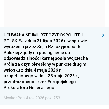
1966
1965
1964
1963
1962
1961
1960
1959
1958
1957
1956
1955
UCHWAŁA SEJMU RZECZYPOSPOLITEJ
1954
1953
1952
POLSKIEJ z dnia 31 lipca 2026 r. w sprawie
1951
1950
1949
wyrażenia przez Sejm Rzeczypospolitej
Polskiej zgody na pociągnięcie do
1948
1947
1946
odpowiedzialności karnej posła Wojciecha
1939
1938
1937
Króla za czyn określony w punkcie drugim
wniosku z dnia 4 maja 2026 r.,
1936
1930
uzupełnionego w dniu 28 maja 2026 r.,
przedłożonego przez Europejskiego
Prokuratora Generalnego
Monitor Polski rok 2026 poz. 753