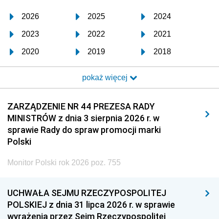
2026
2025
2024
2023
2022
2021
2020
2019
2018
2017
2016
2015
pokaż więcej
2014
2013
2012
2011
2010
2009
ZARZĄDZENIE NR 44 PREZESA RADY
MINISTRÓW z dnia 3 sierpnia 2026 r. w
2008
2007
2006
sprawie Rady do spraw promocji marki
2005
2004
2003
Polski
2002
2001
2000
Monitor Polski rok 2026 poz. 755
1999
1998
1997
UCHWAŁA SEJMU RZECZYPOSPOLITEJ
1996
1995
1994
POLSKIEJ z dnia 31 lipca 2026 r. w sprawie
1993
1992
1991
wyrażenia przez Sejm Rzeczypospolitej