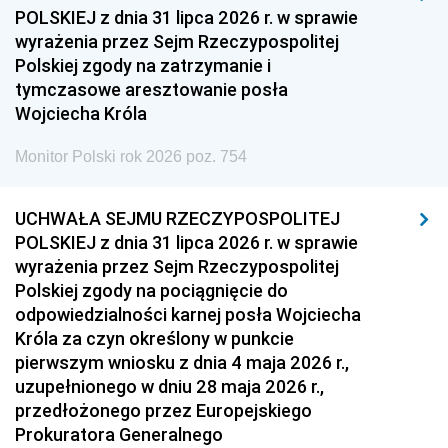
1954
1953
1952
POLSKIEJ z dnia 31 lipca 2026 r. w sprawie
1951
1950
1949
wyrażenia przez Sejm Rzeczypospolitej
Polskiej zgody na zatrzymanie i
1948
1947
1946
tymczasowe aresztowanie posła
1939
1938
1937
Wojciecha Króla
1936
1930
Monitor Polski rok 2026 poz. 754
UCHWAŁA SEJMU RZECZYPOSPOLITEJ
POLSKIEJ z dnia 31 lipca 2026 r. w sprawie
wyrażenia przez Sejm Rzeczypospolitej
Polskiej zgody na pociągnięcie do
odpowiedzialności karnej posła Wojciecha
Króla za czyn określony w punkcie
pierwszym wniosku z dnia 4 maja 2026 r.,
uzupełnionego w dniu 28 maja 2026 r.,
przedłożonego przez Europejskiego
Prokuratora Generalnego