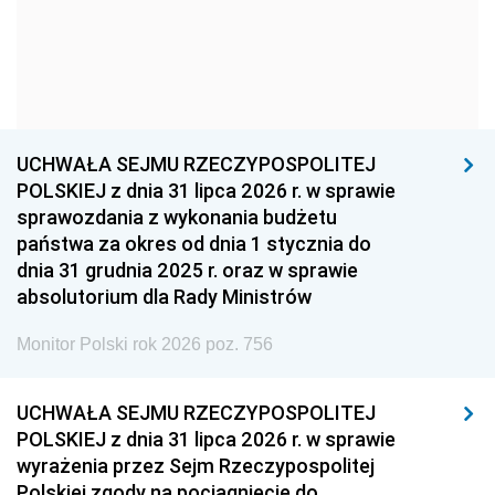
1957
1956
1955
1954
1953
1952
1951
1950
1949
1948
1947
1946
UCHWAŁA SEJMU RZECZYPOSPOLITEJ
1939
1938
1937
POLSKIEJ z dnia 31 lipca 2026 r. w sprawie
sprawozdania z wykonania budżetu
1936
1930
państwa za okres od dnia 1 stycznia do
dnia 31 grudnia 2025 r. oraz w sprawie
absolutorium dla Rady Ministrów
Monitor Polski rok 2026 poz. 756
UCHWAŁA SEJMU RZECZYPOSPOLITEJ
POLSKIEJ z dnia 31 lipca 2026 r. w sprawie
wyrażenia przez Sejm Rzeczypospolitej
Polskiej zgody na pociągnięcie do