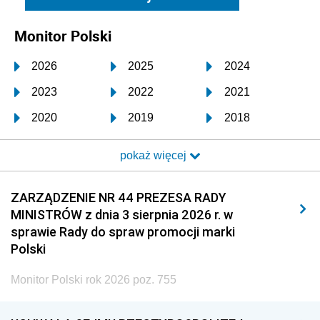
Monitor Polski
2026
2025
2024
2023
2022
2021
2020
2019
2018
2017
2016
2015
pokaż więcej
2014
2013
2012
2011
2010
2009
ZARZĄDZENIE NR 44 PREZESA RADY
MINISTRÓW z dnia 3 sierpnia 2026 r. w
2008
2007
2006
sprawie Rady do spraw promocji marki
2005
2004
2003
Polski
2002
2001
2000
Monitor Polski rok 2026 poz. 755
1999
1998
1997