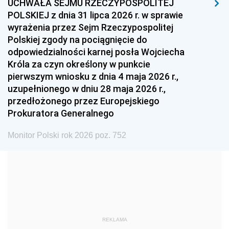
UCHWAŁA SEJMU RZECZYPOSPOLITEJ
1996
1995
1994
POLSKIEJ z dnia 31 lipca 2026 r. w sprawie
1993
1992
1991
wyrażenia przez Sejm Rzeczypospolitej
Polskiej zgody na pociągnięcie do
1990
1989
1988
odpowiedzialności karnej posła Wojciecha
1987
1986
1985
Króla za czyn określony w punkcie
pierwszym wniosku z dnia 4 maja 2026 r.,
1984
1983
1982
uzupełnionego w dniu 28 maja 2026 r.,
1981
1980
1979
przedłożonego przez Europejskiego
Prokuratora Generalnego
1978
1977
1976
1975
1974
1973
Monitor Polski rok 2026 poz. 752
1972
1971
1970
1969
1968
1967
1966
1965
1964
1963
1962
1961
REKLAMA
1960
1959
1958