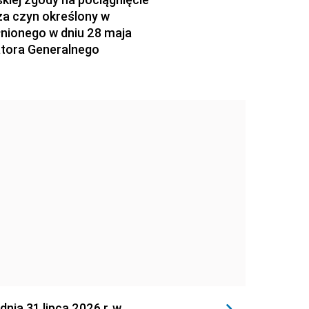
za czyn określony w
łnionego w dniu 28 maja
atora Generalnego
 31 lipca 2026 r. w