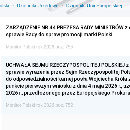
olski
Dzienniki Urzędowe
Dzienniki Unii Europejskiej
ZARZĄDZENIE NR 44 PREZESA RADY MINISTRÓW z dnia
sprawie Rady do spraw promocji marki Polski
Monitor Polski rok 2026 poz. 755
UCHWAŁA SEJMU RZECZYPOSPOLITEJ POLSKIEJ z dnia
sprawie wyrażenia przez Sejm Rzeczypospolitej Pols
do odpowiedzialności karnej posła Wojciecha Króla 
punkcie pierwszym wniosku z dnia 4 maja 2026 r., u
2026 r., przedłożonego przez Europejskiego Prokur
Monitor Polski rok 2026 poz. 752