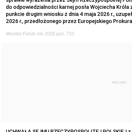
do odpowiedzialności karnej posła Wojciecha Króla 
punkcie drugim wniosku z dnia 4 maja 2026 r., uzupe
2026 r., przedłożonego przez Europejskiego Prokur
Monitor Polski rok 2026 poz. 753
REKLAMA
UCHWAŁA SEJMU RZECZYPOSPOLITEJ POLSKIEJ z dnia