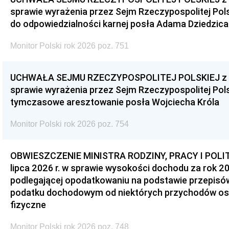
sprawie wyrażenia przez Sejm Rzeczypospolitej Pols
do odpowiedzialności karnej posła Adama Dziedzica
Monitor Polski rok 2026 poz. 751
UCHWAŁA SEJMU RZECZYPOSPOLITEJ POLSKIEJ z dnia
sprawie wyrażenia przez Sejm Rzeczypospolitej Pols
tymczasowe aresztowanie posła Wojciecha Króla
Monitor Polski rok 2026 poz. 754
OBWIESZCZENIE MINISTRA RODZINY, PRACY I POLIT
lipca 2026 r. w sprawie wysokości dochodu za rok 20
podlegającej opodatkowaniu na podstawie przepis
podatku dochodowym od niektórych przychodów os
fizyczne
Monitor Polski rok 2026 poz. 748