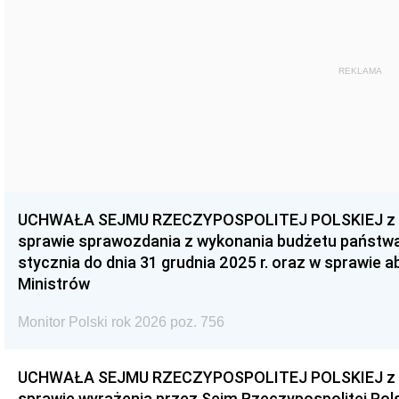
REKLAMA
UCHWAŁA SEJMU RZECZYPOSPOLITEJ POLSKIEJ z dnia
sprawie sprawozdania z wykonania budżetu państwa 
stycznia do dnia 31 grudnia 2025 r. oraz w sprawie 
Ministrów
Monitor Polski rok 2026 poz. 756
UCHWAŁA SEJMU RZECZYPOSPOLITEJ POLSKIEJ z dnia
sprawie wyrażenia przez Sejm Rzeczypospolitej Pols