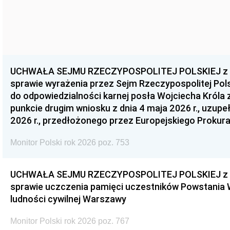
UCHWAŁA SEJMU RZECZYPOSPOLITEJ POLSKIEJ z dnia
sprawie wyrażenia przez Sejm Rzeczypospolitej Pols
do odpowiedzialności karnej posła Wojciecha Króla 
punkcie drugim wniosku z dnia 4 maja 2026 r., uzupe
2026 r., przedłożonego przez Europejskiego Prokur
Monitor Polski rok 2026 poz. 753
UCHWAŁA SEJMU RZECZYPOSPOLITEJ POLSKIEJ z dnia
sprawie uczczenia pamięci uczestników Powstania
ludności cywilnej Warszawy
Monitor Polski rok 2026 poz. 767