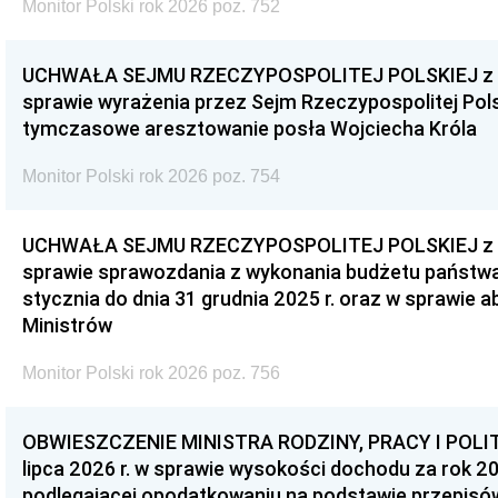
Monitor Polski rok 2026 poz. 752
UCHWAŁA SEJMU RZECZYPOSPOLITEJ POLSKIEJ z dnia
sprawie wyrażenia przez Sejm Rzeczypospolitej Pols
tymczasowe aresztowanie posła Wojciecha Króla
Monitor Polski rok 2026 poz. 754
UCHWAŁA SEJMU RZECZYPOSPOLITEJ POLSKIEJ z dnia
sprawie sprawozdania z wykonania budżetu państwa 
stycznia do dnia 31 grudnia 2025 r. oraz w sprawie 
Ministrów
Monitor Polski rok 2026 poz. 756
OBWIESZCZENIE MINISTRA RODZINY, PRACY I POLIT
lipca 2026 r. w sprawie wysokości dochodu za rok 20
podlegającej opodatkowaniu na podstawie przepis