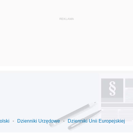
olski
Dzienniki Urzędowe
Dzienniki Unii Europejskiej