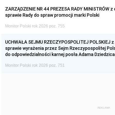
ZARZĄDZENIE NR 44 PREZESA RADY MINISTRÓW z dnia
sprawie Rady do spraw promocji marki Polski
Monitor Polski rok 2026 poz. 755
UCHWAŁA SEJMU RZECZYPOSPOLITEJ POLSKIEJ z dnia
sprawie wyrażenia przez Sejm Rzeczypospolitej Pols
do odpowiedzialności karnej posła Adama Dziedzica
Monitor Polski rok 2026 poz. 751
REKLAMA