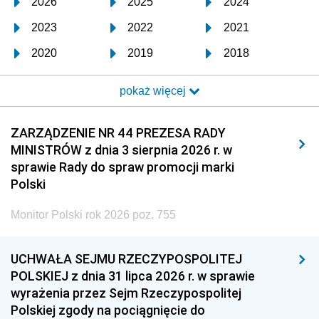
2026
2025
2024
2023
2022
2021
2020
2019
2018
2017
2016
2015
pokaż więcej
2014
2013
2012
2011
2010
2009
ZARZĄDZENIE NR 44 PREZESA RADY
MINISTRÓW z dnia 3 sierpnia 2026 r. w
2008
2007
2006
sprawie Rady do spraw promocji marki
2005
2004
2003
Polski
2002
2001
2000
Monitor Polski rok 2026 poz. 755
1999
1998
1997
UCHWAŁA SEJMU RZECZYPOSPOLITEJ
1996
1995
1994
POLSKIEJ z dnia 31 lipca 2026 r. w sprawie
1993
1992
1991
wyrażenia przez Sejm Rzeczypospolitej
Polskiej zgody na pociągnięcie do
1990
1989
1988