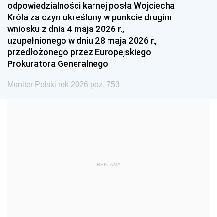
odpowiedzialności karnej posła Wojciecha
1987
1986
1985
Króla za czyn określony w punkcie drugim
wniosku z dnia 4 maja 2026 r.,
1984
1983
1982
uzupełnionego w dniu 28 maja 2026 r.,
1981
1980
1979
przedłożonego przez Europejskiego
Prokuratora Generalnego
1978
1977
1976
1975
1974
1973
Monitor Polski rok 2026 poz. 753
1972
1971
1970
1969
1968
1967
1966
1965
1964
1963
1962
1961
REKLAMA
1960
1959
1958
1957
1956
1955
1954
1953
1952