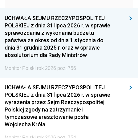
1951
1950
1949
1948
1947
1946
UCHWAŁA SEJMU RZECZYPOSPOLITEJ
1939
1938
1937
POLSKIEJ z dnia 31 lipca 2026 r. w sprawie
sprawozdania z wykonania budżetu
1936
1930
państwa za okres od dnia 1 stycznia do
dnia 31 grudnia 2025 r. oraz w sprawie
absolutorium dla Rady Ministrów
Monitor Polski rok 2026 poz. 756
UCHWAŁA SEJMU RZECZYPOSPOLITEJ
POLSKIEJ z dnia 31 lipca 2026 r. w sprawie
wyrażenia przez Sejm Rzeczypospolitej
Polskiej zgody na zatrzymanie i
tymczasowe aresztowanie posła
Wojciecha Króla
Monitor Polski rok 2026 poz. 754