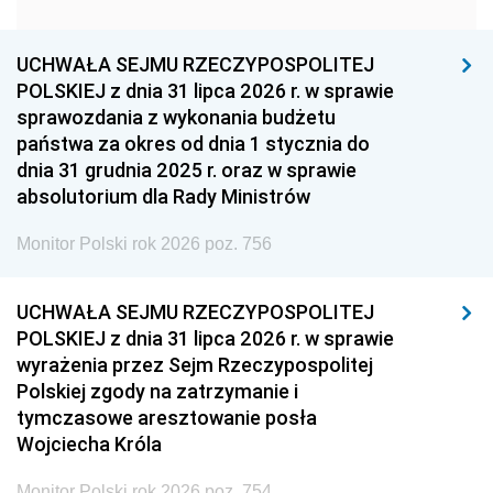
1951
1950
1949
1948
1947
1946
UCHWAŁA SEJMU RZECZYPOSPOLITEJ
1939
1938
1937
POLSKIEJ z dnia 31 lipca 2026 r. w sprawie
sprawozdania z wykonania budżetu
1936
1930
państwa za okres od dnia 1 stycznia do
dnia 31 grudnia 2025 r. oraz w sprawie
absolutorium dla Rady Ministrów
Monitor Polski rok 2026 poz. 756
UCHWAŁA SEJMU RZECZYPOSPOLITEJ
POLSKIEJ z dnia 31 lipca 2026 r. w sprawie
wyrażenia przez Sejm Rzeczypospolitej
Polskiej zgody na zatrzymanie i
tymczasowe aresztowanie posła
Wojciecha Króla
Monitor Polski rok 2026 poz. 754