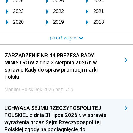
2026
2025
2024
2023
2022
2021
2020
2019
2018
2017
2016
2015
pokaż więcej
2014
2013
2012
2011
2010
2009
ZARZĄDZENIE NR 44 PREZESA RADY
MINISTRÓW z dnia 3 sierpnia 2026 r. w
2008
2007
2006
sprawie Rady do spraw promocji marki
2005
2004
2003
Polski
2002
2001
2000
Monitor Polski rok 2026 poz. 755
1999
1998
1997
UCHWAŁA SEJMU RZECZYPOSPOLITEJ
1996
1995
1994
POLSKIEJ z dnia 31 lipca 2026 r. w sprawie
1993
1992
1991
wyrażenia przez Sejm Rzeczypospolitej
Polskiej zgody na pociągnięcie do
1990
1989
1988