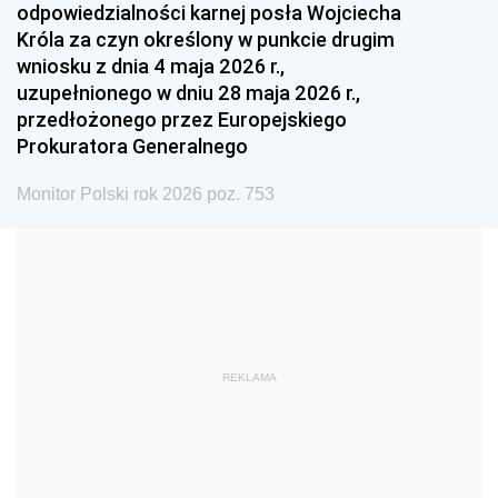
odpowiedzialności karnej posła Wojciecha
1987
1986
1985
Króla za czyn określony w punkcie drugim
wniosku z dnia 4 maja 2026 r.,
1984
1983
1982
uzupełnionego w dniu 28 maja 2026 r.,
1981
1980
1979
przedłożonego przez Europejskiego
Prokuratora Generalnego
1978
1977
1976
1975
1974
1973
Monitor Polski rok 2026 poz. 753
1972
1971
1970
1969
1968
1967
1966
1965
1964
1963
1962
1961
REKLAMA
1960
1959
1958
1957
1956
1955
1954
1953
1952