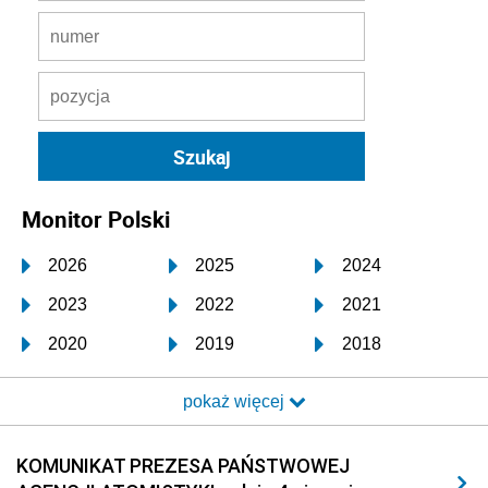
Monitor Polski
2026
2025
2024
2023
2022
2021
2020
2019
2018
2017
2016
2015
pokaż więcej
2014
2013
2012
2011
2010
2009
KOMUNIKAT PREZESA PAŃSTWOWEJ