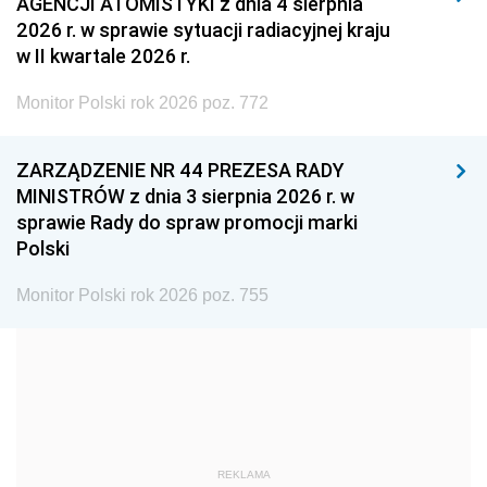
AGENCJI ATOMISTYKI z dnia 4 sierpnia
2008
2007
2006
2026 r. w sprawie sytuacji radiacyjnej kraju
2005
2004
2003
w II kwartale 2026 r.
2002
2001
2000
Monitor Polski rok 2026 poz. 772
1999
1998
1997
ZARZĄDZENIE NR 44 PREZESA RADY
1996
1995
1994
MINISTRÓW z dnia 3 sierpnia 2026 r. w
1993
1992
1991
sprawie Rady do spraw promocji marki
Polski
1990
1989
1988
1987
1986
1985
Monitor Polski rok 2026 poz. 755
1984
1983
1982
1981
1980
1979
1978
1977
1976
1975
1974
1973
REKLAMA
1972
1971
1970