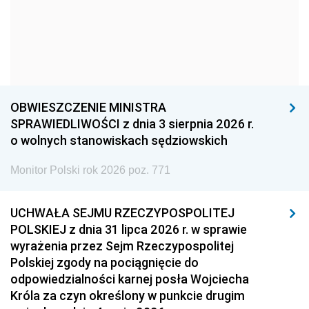
1969
1968
1967
1966
1965
1964
1963
1962
1961
1960
1959
1958
OBWIESZCZENIE MINISTRA
1957
1956
1955
SPRAWIEDLIWOŚCI z dnia 3 sierpnia 2026 r.
o wolnych stanowiskach sędziowskich
1954
1953
1952
Monitor Polski rok 2026 poz. 771
1951
1950
1949
1948
1947
1946
UCHWAŁA SEJMU RZECZYPOSPOLITEJ
1939
1938
1937
POLSKIEJ z dnia 31 lipca 2026 r. w sprawie
wyrażenia przez Sejm Rzeczypospolitej
1936
1930
Polskiej zgody na pociągnięcie do
odpowiedzialności karnej posła Wojciecha
Króla za czyn określony w punkcie drugim