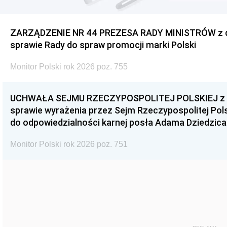
ZARZĄDZENIE NR 44 PREZESA RADY MINISTRÓW z dnia
sprawie Rady do spraw promocji marki Polski
Monitor Polski rok 2026 poz. 755
UCHWAŁA SEJMU RZECZYPOSPOLITEJ POLSKIEJ z dnia
sprawie wyrażenia przez Sejm Rzeczypospolitej Pols
do odpowiedzialności karnej posła Adama Dziedzica
Monitor Polski rok 2026 poz. 751