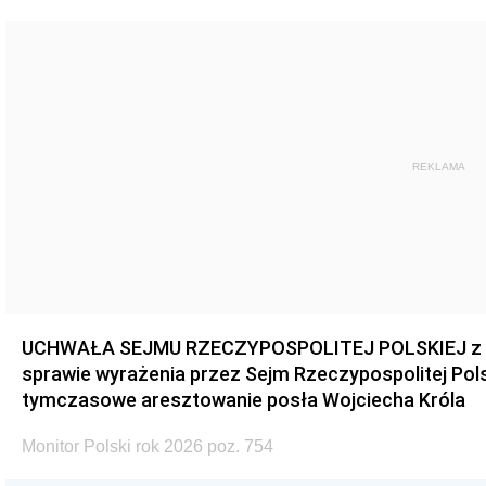
REKLAMA
UCHWAŁA SEJMU RZECZYPOSPOLITEJ POLSKIEJ z dnia
sprawie wyrażenia przez Sejm Rzeczypospolitej Pols
tymczasowe aresztowanie posła Wojciecha Króla
Monitor Polski rok 2026 poz. 754