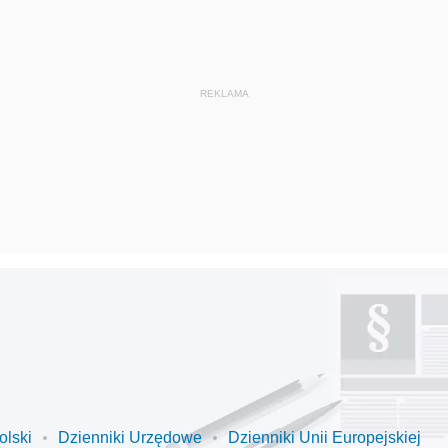
olski
Dzienniki Urzędowe
Dzienniki Unii Europejskiej