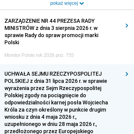
pokaż więcej
2014
2013
2012
2011
2010
2009
ZARZĄDZENIE NR 44 PREZESA RADY
MINISTRÓW z dnia 3 sierpnia 2026 r. w
2008
2007
2006
sprawie Rady do spraw promocji marki
2005
2004
2003
Polski
2002
2001
2000
Monitor Polski rok 2026 poz. 755
1999
1998
1997
UCHWAŁA SEJMU RZECZYPOSPOLITEJ
1996
1995
1994
POLSKIEJ z dnia 31 lipca 2026 r. w sprawie
1993
1992
1991
wyrażenia przez Sejm Rzeczypospolitej
Polskiej zgody na pociągnięcie do
1990
1989
1988
odpowiedzialności karnej posła Wojciecha
1987
1986
1985
Króla za czyn określony w punkcie drugim
wniosku z dnia 4 maja 2026 r.,
1984
1983
1982
uzupełnionego w dniu 28 maja 2026 r.,
1981
1980
1979
przedłożonego przez Europejskiego