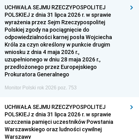
UCHWAŁA SEJMU RZECZYPOSPOLITEJ
1954
1953
1952
POLSKIEJ z dnia 31 lipca 2026 r. w sprawie
1951
1950
1949
wyrażenia przez Sejm Rzeczypospolitej
Polskiej zgody na pociągnięcie do
1948
1947
1946
odpowiedzialności karnej posła Wojciecha
1939
1938
1937
Króla za czyn określony w punkcie drugim
wniosku z dnia 4 maja 2026 r.,
1936
1930
uzupełnionego w dniu 28 maja 2026 r.,
przedłożonego przez Europejskiego
Prokuratora Generalnego
Monitor Polski rok 2026 poz. 753
UCHWAŁA SEJMU RZECZYPOSPOLITEJ
POLSKIEJ z dnia 31 lipca 2026 r. w sprawie
uczczenia pamięci uczestników Powstania
Warszawskiego oraz ludności cywilnej
Warszawy