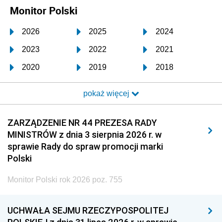
Monitor Polski
2026
2025
2024
2023
2022
2021
2020
2019
2018
2017
2016
2015
pokaż więcej
2014
2013
2012
2011
2010
2009
ZARZĄDZENIE NR 44 PREZESA RADY
MINISTRÓW z dnia 3 sierpnia 2026 r. w
2008
2007
2006
sprawie Rady do spraw promocji marki
2005
2004
2003
Polski
2002
2001
2000
Monitor Polski rok 2026 poz. 755
1999
1998
1997
UCHWAŁA SEJMU RZECZYPOSPOLITEJ
1996
1995
1994