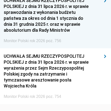
UCHWAŁA SEJMU RZECZYPOSPOLITEJ
1939
1938
1937
POLSKIEJ z dnia 31 lipca 2026 r. w sprawie
sprawozdania z wykonania budżetu
1936
1930
państwa za okres od dnia 1 stycznia do
dnia 31 grudnia 2025 r. oraz w sprawie
absolutorium dla Rady Ministrów
Monitor Polski rok 2026 poz. 756
UCHWAŁA SEJMU RZECZYPOSPOLITEJ
POLSKIEJ z dnia 31 lipca 2026 r. w sprawie
wyrażenia przez Sejm Rzeczypospolitej
Polskiej zgody na zatrzymanie i
tymczasowe aresztowanie posła
Wojciecha Króla
Monitor Polski rok 2026 poz. 754