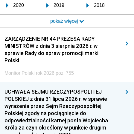
2020
2019
2018
2017
2016
2015
pokaż więcej
2014
2013
2012
2011
2010
2009
ZARZĄDZENIE NR 44 PREZESA RADY
MINISTRÓW z dnia 3 sierpnia 2026 r. w
2008
2007
2006
sprawie Rady do spraw promocji marki
2005
2004
2003
Polski
2002
2001
2000
Monitor Polski rok 2026 poz. 755
1999
1998
1997
UCHWAŁA SEJMU RZECZYPOSPOLITEJ
1996
1995
1994
POLSKIEJ z dnia 31 lipca 2026 r. w sprawie
1993
1992
1991
wyrażenia przez Sejm Rzeczypospolitej
Polskiej zgody na pociągnięcie do
1990
1989
1988
odpowiedzialności karnej posła Wojciecha
1987
1986
1985
Króla za czyn określony w punkcie drugim