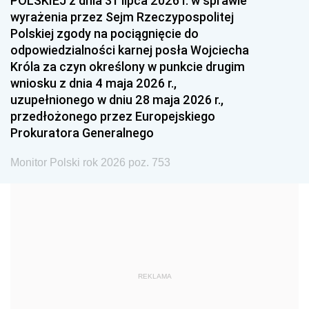
POLSKIEJ z dnia 31 lipca 2026 r. w sprawie
1993
1992
1991
wyrażenia przez Sejm Rzeczypospolitej
Polskiej zgody na pociągnięcie do
1990
1989
1988
odpowiedzialności karnej posła Wojciecha
1987
1986
1985
Króla za czyn określony w punkcie drugim
wniosku z dnia 4 maja 2026 r.,
1984
1983
1982
uzupełnionego w dniu 28 maja 2026 r.,
1981
1980
1979
przedłożonego przez Europejskiego
Prokuratora Generalnego
1978
1977
1976
1975
1974
1973
Monitor Polski rok 2026 poz. 753
1972
1971
1970
1969
1968
1967
1966
1965
1964
1963
1962
1961
REKLAMA
1960
1959
1958
1957
1956
1955