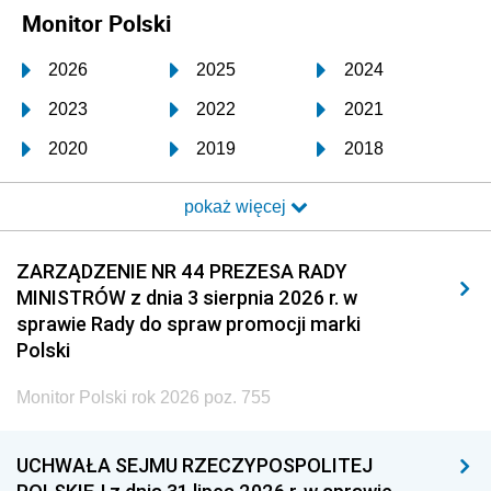
Monitor Polski
2026
2025
2024
2023
2022
2021
2020
2019
2018
2017
2016
2015
pokaż więcej
2014
2013
2012
2011
2010
2009
ZARZĄDZENIE NR 44 PREZESA RADY
MINISTRÓW z dnia 3 sierpnia 2026 r. w
2008
2007
2006
sprawie Rady do spraw promocji marki
2005
2004
2003
Polski
2002
2001
2000
Monitor Polski rok 2026 poz. 755
1999
1998
1997
UCHWAŁA SEJMU RZECZYPOSPOLITEJ
1996
1995
1994