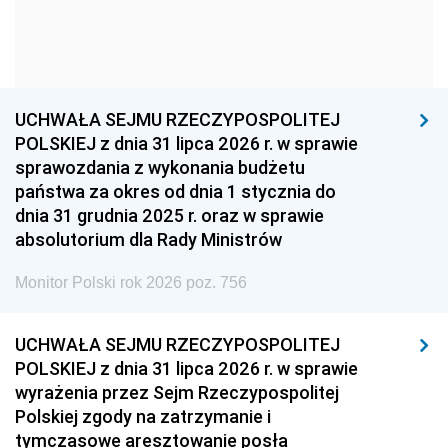
1954
1953
1952
1951
1950
1949
1948
1947
1946
UCHWAŁA SEJMU RZECZYPOSPOLITEJ
1939
1938
1937
POLSKIEJ z dnia 31 lipca 2026 r. w sprawie
sprawozdania z wykonania budżetu
1936
1930
państwa za okres od dnia 1 stycznia do
dnia 31 grudnia 2025 r. oraz w sprawie
absolutorium dla Rady Ministrów
Monitor Polski rok 2026 poz. 756
UCHWAŁA SEJMU RZECZYPOSPOLITEJ
POLSKIEJ z dnia 31 lipca 2026 r. w sprawie
wyrażenia przez Sejm Rzeczypospolitej
Polskiej zgody na zatrzymanie i
tymczasowe aresztowanie posła