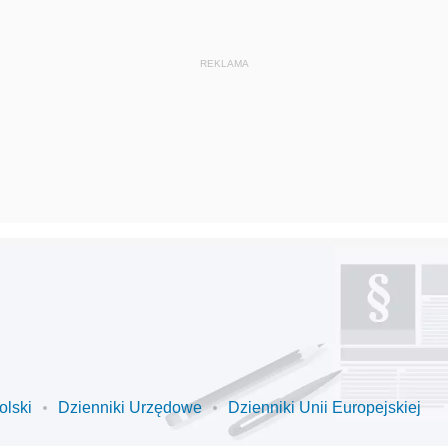
olski
Dzienniki Urzędowe
Dzienniki Unii Europejskiej