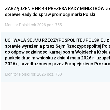
ZARZĄDZENIE NR 44 PREZESA RADY MINISTRÓW z dnia
sprawie Rady do spraw promocji marki Polski
Monitor Polski rok 2026 poz. 755
UCHWAŁA SEJMU RZECZYPOSPOLITEJ POLSKIEJ z dnia
sprawie wyrażenia przez Sejm Rzeczypospolitej Pols
do odpowiedzialności karnej posła Wojciecha Króla 
punkcie drugim wniosku z dnia 4 maja 2026 r., uzupe
2026 r., przedłożonego przez Europejskiego Prokur
Monitor Polski rok 2026 poz. 753