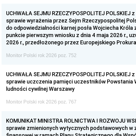
UCHWAŁA SEJMU RZECZYPOSPOLITEJ POLSKIEJ z dnia
sprawie wyrażenia przez Sejm Rzeczypospolitej Pols
do odpowiedzialności karnej posła Wojciecha Króla 
punkcie pierwszym wniosku z dnia 4 maja 2026 r., u
2026 r., przedłożonego przez Europejskiego Prokur
Monitor Polski rok 2026 poz. 752
UCHWAŁA SEJMU RZECZYPOSPOLITEJ POLSKIEJ z dnia
sprawie uczczenia pamięci uczestników Powstania
ludności cywilnej Warszawy
Monitor Polski rok 2026 poz. 767
KOMUNIKAT MINISTRA ROLNICTWA I ROZWOJU WSI z d
sprawie zmienionych wytycznych podstawowych w 
finansowej w ramach Planu Strategicznego dla Wspóln