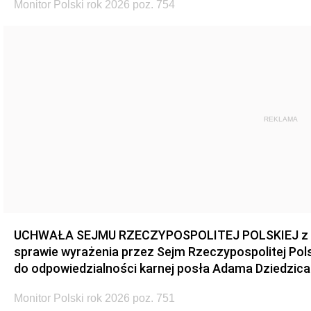
Monitor Polski rok 2026 poz. 754
REKLAMA
UCHWAŁA SEJMU RZECZYPOSPOLITEJ POLSKIEJ z dnia
sprawie wyrażenia przez Sejm Rzeczypospolitej Pols
do odpowiedzialności karnej posła Adama Dziedzica
Monitor Polski rok 2026 poz. 751