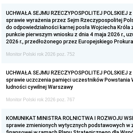
UCHWAŁA SEJMU RZECZYPOSPOLITEJ POLSKIEJ z dnia
sprawie wyrażenia przez Sejm Rzeczypospolitej Pols
do odpowiedzialności karnej posła Wojciecha Króla 
punkcie pierwszym wniosku z dnia 4 maja 2026 r., u
2026 r., przedłożonego przez Europejskiego Prokur
Monitor Polski rok 2026 poz. 752
UCHWAŁA SEJMU RZECZYPOSPOLITEJ POLSKIEJ z dnia
sprawie uczczenia pamięci uczestników Powstania
ludności cywilnej Warszawy
Monitor Polski rok 2026 poz. 767
KOMUNIKAT MINISTRA ROLNICTWA I ROZWOJU WSI z d
sprawie zmienionych wytycznych podstawowych w 
finansowej w ramach Planu Strategicznego dla Wspóln