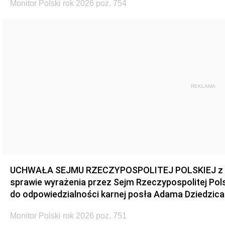
Monitor Polski rok 2026 poz. 754
REKLAMA
UCHWAŁA SEJMU RZECZYPOSPOLITEJ POLSKIEJ z dnia
sprawie wyrażenia przez Sejm Rzeczypospolitej Pols
do odpowiedzialności karnej posła Adama Dziedzica
Monitor Polski rok 2026 poz. 751