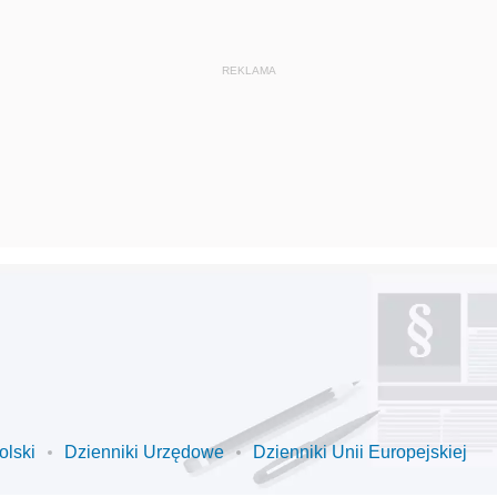
olski
Dzienniki Urzędowe
Dzienniki Unii Europejskiej