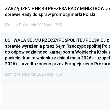
ZARZĄDZENIE NR 44 PREZESA RADY MINISTRÓW z dnia
sprawie Rady do spraw promocji marki Polski
Monitor Polski rok 2026 poz. 755
UCHWAŁA SEJMU RZECZYPOSPOLITEJ POLSKIEJ z dnia
sprawie wyrażenia przez Sejm Rzeczypospolitej Pols
do odpowiedzialności karnej posła Wojciecha Króla 
punkcie drugim wniosku z dnia 4 maja 2026 r., uzupe
2026 r., przedłożonego przez Europejskiego Prokur
Monitor Polski rok 2026 poz. 753