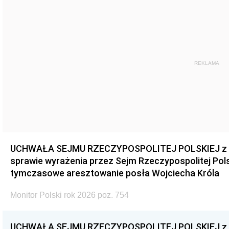
REKLAMA
UCHWAŁA SEJMU RZECZYPOSPOLITEJ POLSKIEJ z dnia
sprawie wyrażenia przez Sejm Rzeczypospolitej Pols
tymczasowe aresztowanie posła Wojciecha Króla
Monitor Polski rok 2026 poz. 754
UCHWAŁA SEJMU RZECZYPOSPOLITEJ POLSKIEJ z dnia