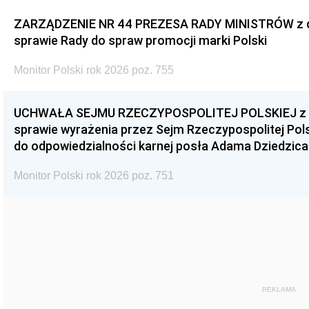
ZARZĄDZENIE NR 44 PREZESA RADY MINISTRÓW z dnia
sprawie Rady do spraw promocji marki Polski
Monitor Polski rok 2026 poz. 755
UCHWAŁA SEJMU RZECZYPOSPOLITEJ POLSKIEJ z dnia
sprawie wyrażenia przez Sejm Rzeczypospolitej Pols
do odpowiedzialności karnej posła Adama Dziedzica
Monitor Polski rok 2026 poz. 751
REKLAMA