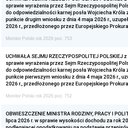
sprawie wyrażenia przez Sejm Rzeczypospolitej Pols
do odpowiedzialności karnej posła Wojciecha Króla 
punkcie drugim wniosku z dnia 4 maja 2026 r., uzupe
2026 r., przedłożonego przez Europejskiego Prokur
Monitor Polski rok 2026 poz. 753
UCHWAŁA SEJMU RZECZYPOSPOLITEJ POLSKIEJ z dnia
sprawie wyrażenia przez Sejm Rzeczypospolitej Pols
do odpowiedzialności karnej posła Wojciecha Króla 
punkcie pierwszym wniosku z dnia 4 maja 2026 r., u
2026 r., przedłożonego przez Europejskiego Prokur
Monitor Polski rok 2026 poz. 752
OBWIESZCZENIE MINISTRA RODZINY, PRACY I POLIT
lipca 2026 r. w sprawie wysokości dochodu za rok 20
podlegającej opodatkowaniu na podstawie przepis