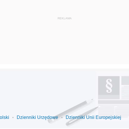
olski
Dzienniki Urzędowe
Dzienniki Unii Europejskiej