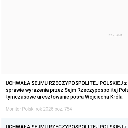
REKLAMA
UCHWAŁA SEJMU RZECZYPOSPOLITEJ POLSKIEJ z dnia
sprawie wyrażenia przez Sejm Rzeczypospolitej Pols
tymczasowe aresztowanie posła Wojciecha Króla
Monitor Polski rok 2026 poz. 754
UCHWAŁA SEJMU RZECZYPOSPOLITEJ POLSKIEJ z dnia