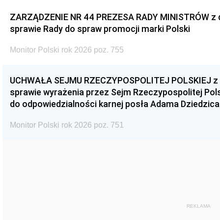
ZARZĄDZENIE NR 44 PREZESA RADY MINISTRÓW z dnia
sprawie Rady do spraw promocji marki Polski
Monitor Polski rok 2026 poz. 755
UCHWAŁA SEJMU RZECZYPOSPOLITEJ POLSKIEJ z dnia
sprawie wyrażenia przez Sejm Rzeczypospolitej Pols
do odpowiedzialności karnej posła Adama Dziedzica
Monitor Polski rok 2026 poz. 751
REKLAMA