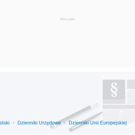
olski
Dzienniki Urzędowe
Dzienniki Unii Europejskiej