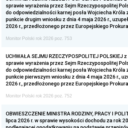
sprawie wyrażenia przez Sejm Rzeczypospolitej Pols
do odpowiedzialności karnej posła Wojciecha Króla 
punkcie drugim wniosku z dnia 4 maja 2026 r., uzupe
2026 r., przedłożonego przez Europejskiego Prokur
Monitor Polski rok 2026 poz. 753
UCHWAŁA SEJMU RZECZYPOSPOLITEJ POLSKIEJ z dnia
sprawie wyrażenia przez Sejm Rzeczypospolitej Pols
do odpowiedzialności karnej posła Wojciecha Króla 
punkcie pierwszym wniosku z dnia 4 maja 2026 r., u
2026 r., przedłożonego przez Europejskiego Prokur
Monitor Polski rok 2026 poz. 752
OBWIESZCZENIE MINISTRA RODZINY, PRACY I POLIT
lipca 2026 r. w sprawie wysokości dochodu za rok 20
podlegającej opodatkowaniu na podstawie przepis