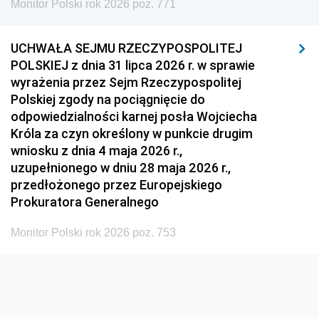
Monitor Polski rok 2026 poz. 771
1951
1950
1949
1948
1947
1946
UCHWAŁA SEJMU RZECZYPOSPOLITEJ
1939
1938
1937
POLSKIEJ z dnia 31 lipca 2026 r. w sprawie
wyrażenia przez Sejm Rzeczypospolitej
1936
1930
Polskiej zgody na pociągnięcie do
odpowiedzialności karnej posła Wojciecha
Króla za czyn określony w punkcie drugim
wniosku z dnia 4 maja 2026 r.,
uzupełnionego w dniu 28 maja 2026 r.,
przedłożonego przez Europejskiego
Prokuratora Generalnego
Monitor Polski rok 2026 poz. 753