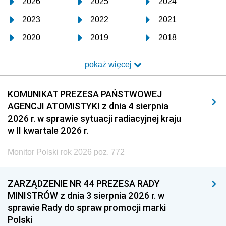
2026
2025
2024
2023
2022
2021
2020
2019
2018
2017
2016
2015
pokaż więcej
2014
2013
2012
2011
2010
2009
KOMUNIKAT PREZESA PAŃSTWOWEJ
AGENCJI ATOMISTYKI z dnia 4 sierpnia
2008
2007
2006
2026 r. w sprawie sytuacji radiacyjnej kraju
2005
2004
2003
w II kwartale 2026 r.
2002
2001
2000
Monitor Polski rok 2026 poz. 772
1999
1998
1997
ZARZĄDZENIE NR 44 PREZESA RADY
1996
1995
1994
MINISTRÓW z dnia 3 sierpnia 2026 r. w
1993
1992
1991
sprawie Rady do spraw promocji marki
Polski
1990
1989
1988