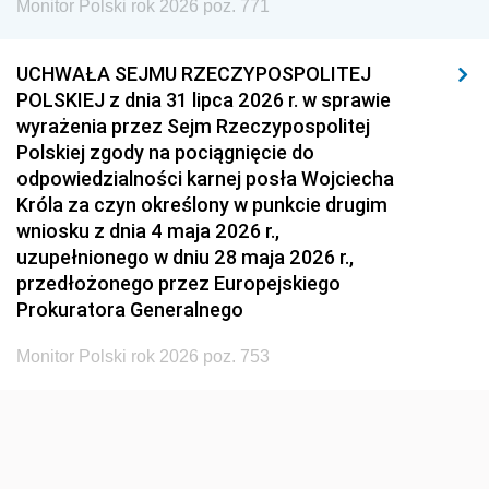
Monitor Polski rok 2026 poz. 771
1951
1950
1949
1948
1947
1946
UCHWAŁA SEJMU RZECZYPOSPOLITEJ
1939
1938
1937
POLSKIEJ z dnia 31 lipca 2026 r. w sprawie
wyrażenia przez Sejm Rzeczypospolitej
1936
1930
Polskiej zgody na pociągnięcie do
odpowiedzialności karnej posła Wojciecha
Króla za czyn określony w punkcie drugim
wniosku z dnia 4 maja 2026 r.,
uzupełnionego w dniu 28 maja 2026 r.,
przedłożonego przez Europejskiego
Prokuratora Generalnego
Monitor Polski rok 2026 poz. 753