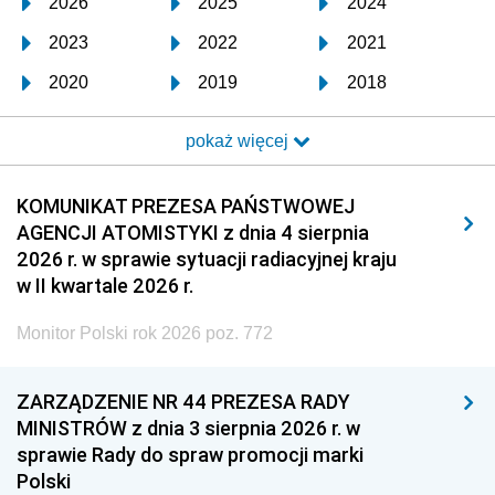
2026
2025
2024
2023
2022
2021
2020
2019
2018
2017
2016
2015
pokaż więcej
2014
2013
2012
2011
2010
2009
KOMUNIKAT PREZESA PAŃSTWOWEJ
AGENCJI ATOMISTYKI z dnia 4 sierpnia
2008
2007
2006
2026 r. w sprawie sytuacji radiacyjnej kraju
2005
2004
2003
w II kwartale 2026 r.
2002
2001
2000
Monitor Polski rok 2026 poz. 772
1999
1998
1997
ZARZĄDZENIE NR 44 PREZESA RADY
1996
1995
1994
MINISTRÓW z dnia 3 sierpnia 2026 r. w
1993
1992
1991
sprawie Rady do spraw promocji marki
Polski
1990
1989
1988