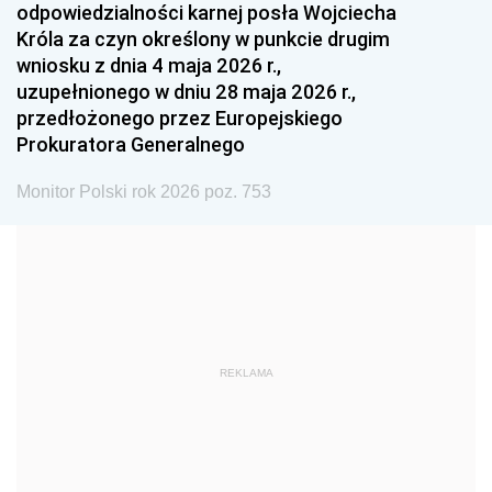
odpowiedzialności karnej posła Wojciecha
1987
1986
1985
Króla za czyn określony w punkcie drugim
wniosku z dnia 4 maja 2026 r.,
1984
1983
1982
uzupełnionego w dniu 28 maja 2026 r.,
1981
1980
1979
przedłożonego przez Europejskiego
Prokuratora Generalnego
1978
1977
1976
1975
1974
1973
Monitor Polski rok 2026 poz. 753
1972
1971
1970
1969
1968
1967
1966
1965
1964
1963
1962
1961
REKLAMA
1960
1959
1958
1957
1956
1955
1954
1953
1952