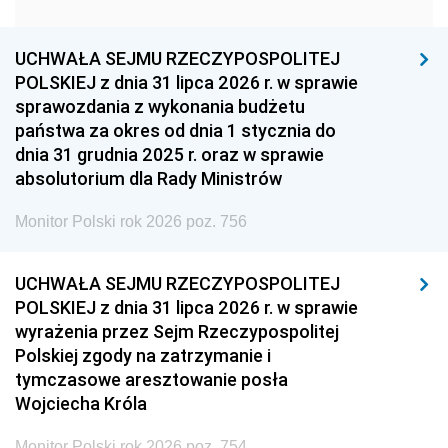
1951
1950
1949
1948
1947
1946
UCHWAŁA SEJMU RZECZYPOSPOLITEJ
1939
1938
1937
POLSKIEJ z dnia 31 lipca 2026 r. w sprawie
sprawozdania z wykonania budżetu
1936
1930
państwa za okres od dnia 1 stycznia do
dnia 31 grudnia 2025 r. oraz w sprawie
absolutorium dla Rady Ministrów
Monitor Polski rok 2026 poz. 756
UCHWAŁA SEJMU RZECZYPOSPOLITEJ
POLSKIEJ z dnia 31 lipca 2026 r. w sprawie
wyrażenia przez Sejm Rzeczypospolitej
Polskiej zgody na zatrzymanie i
tymczasowe aresztowanie posła
Wojciecha Króla
Monitor Polski rok 2026 poz. 754