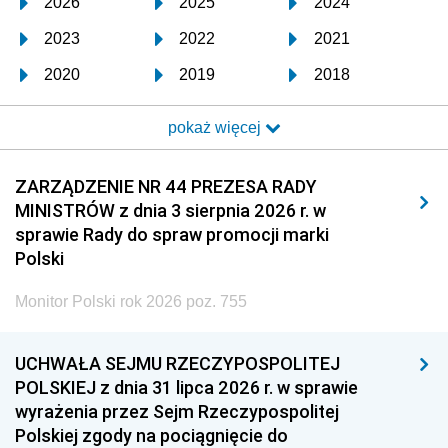
2026
2025
2024
2023
2022
2021
2020
2019
2018
2017
2016
2015
pokaż więcej
2014
2013
2012
2011
2010
2009
ZARZĄDZENIE NR 44 PREZESA RADY
MINISTRÓW z dnia 3 sierpnia 2026 r. w
2008
2007
2006
sprawie Rady do spraw promocji marki
2005
2004
2003
Polski
2002
2001
2000
Monitor Polski rok 2026 poz. 755
1999
1998
1997
UCHWAŁA SEJMU RZECZYPOSPOLITEJ
1996
1995
1994
POLSKIEJ z dnia 31 lipca 2026 r. w sprawie
1993
1992
1991
wyrażenia przez Sejm Rzeczypospolitej
Polskiej zgody na pociągnięcie do
1990
1989
1988