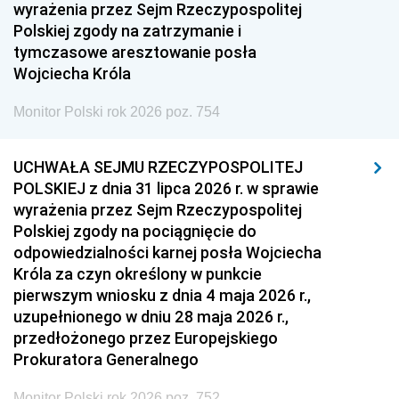
1951
1950
1949
wyrażenia przez Sejm Rzeczypospolitej
Polskiej zgody na zatrzymanie i
1948
1947
1946
tymczasowe aresztowanie posła
1939
1938
1937
Wojciecha Króla
1936
1930
Monitor Polski rok 2026 poz. 754
UCHWAŁA SEJMU RZECZYPOSPOLITEJ
POLSKIEJ z dnia 31 lipca 2026 r. w sprawie
wyrażenia przez Sejm Rzeczypospolitej
Polskiej zgody na pociągnięcie do
odpowiedzialności karnej posła Wojciecha
Króla za czyn określony w punkcie
pierwszym wniosku z dnia 4 maja 2026 r.,
uzupełnionego w dniu 28 maja 2026 r.,
przedłożonego przez Europejskiego
Prokuratora Generalnego
Monitor Polski rok 2026 poz. 752