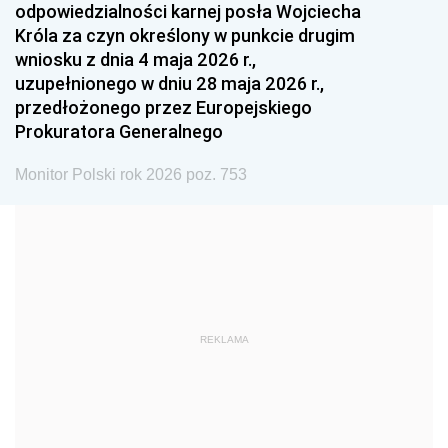
odpowiedzialności karnej posła Wojciecha
1987
1986
1985
Króla za czyn określony w punkcie drugim
wniosku z dnia 4 maja 2026 r.,
1984
1983
1982
uzupełnionego w dniu 28 maja 2026 r.,
1981
1980
1979
przedłożonego przez Europejskiego
Prokuratora Generalnego
1978
1977
1976
1975
1974
1973
Monitor Polski rok 2026 poz. 753
1972
1971
1970
1969
1968
1967
1966
1965
1964
1963
1962
1961
REKLAMA
1960
1959
1958
1957
1956
1955
1954
1953
1952