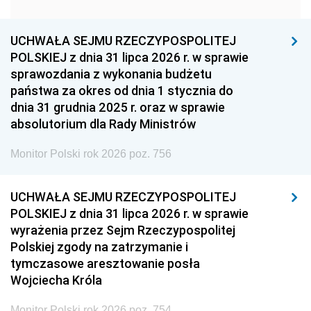
1951
1950
1949
1948
1947
1946
UCHWAŁA SEJMU RZECZYPOSPOLITEJ
1939
1938
1937
POLSKIEJ z dnia 31 lipca 2026 r. w sprawie
sprawozdania z wykonania budżetu
1936
1930
państwa za okres od dnia 1 stycznia do
dnia 31 grudnia 2025 r. oraz w sprawie
absolutorium dla Rady Ministrów
Monitor Polski rok 2026 poz. 756
UCHWAŁA SEJMU RZECZYPOSPOLITEJ
POLSKIEJ z dnia 31 lipca 2026 r. w sprawie
wyrażenia przez Sejm Rzeczypospolitej
Polskiej zgody na zatrzymanie i
tymczasowe aresztowanie posła
Wojciecha Króla
Monitor Polski rok 2026 poz. 754