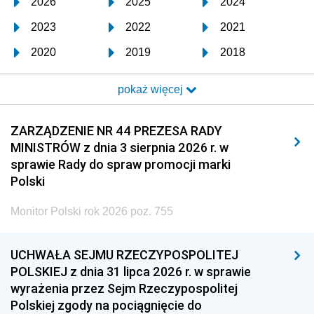
2026
2025
2024
2023
2022
2021
2020
2019
2018
2017
2016
2015
pokaż więcej
2014
2013
2012
2011
2010
2009
ZARZĄDZENIE NR 44 PREZESA RADY
MINISTRÓW z dnia 3 sierpnia 2026 r. w
2008
2007
2006
sprawie Rady do spraw promocji marki
2005
2004
2003
Polski
2002
2001
2000
Monitor Polski rok 2026 poz. 755
1999
1998
1997
UCHWAŁA SEJMU RZECZYPOSPOLITEJ
1996
1995
1994
POLSKIEJ z dnia 31 lipca 2026 r. w sprawie
1993
1992
1991
wyrażenia przez Sejm Rzeczypospolitej
Polskiej zgody na pociągnięcie do
1990
1989
1988