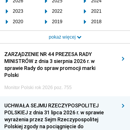
2026
2025
2024
2023
2022
2021
2020
2019
2018
2017
2016
2015
pokaż więcej
2014
2013
2012
2011
2010
2009
ZARZĄDZENIE NR 44 PREZESA RADY
MINISTRÓW z dnia 3 sierpnia 2026 r. w
2008
2007
2006
sprawie Rady do spraw promocji marki
2005
2004
2003
Polski
2002
2001
2000
Monitor Polski rok 2026 poz. 755
1999
1998
1997
UCHWAŁA SEJMU RZECZYPOSPOLITEJ
1996
1995
1994
POLSKIEJ z dnia 31 lipca 2026 r. w sprawie
1993
1992
1991
wyrażenia przez Sejm Rzeczypospolitej
Polskiej zgody na pociągnięcie do
1990
1989
1988