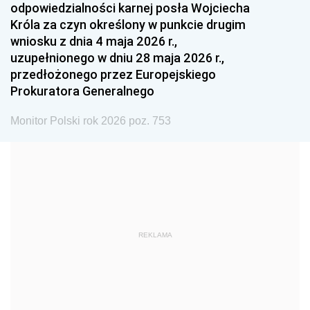
odpowiedzialności karnej posła Wojciecha
1987
1986
1985
Króla za czyn określony w punkcie drugim
wniosku z dnia 4 maja 2026 r.,
1984
1983
1982
uzupełnionego w dniu 28 maja 2026 r.,
1981
1980
1979
przedłożonego przez Europejskiego
Prokuratora Generalnego
1978
1977
1976
1975
1974
1973
Monitor Polski rok 2026 poz. 753
1972
1971
1970
1969
1968
1967
1966
1965
1964
1963
1962
1961
REKLAMA
1960
1959
1958
1957
1956
1955
1954
1953
1952