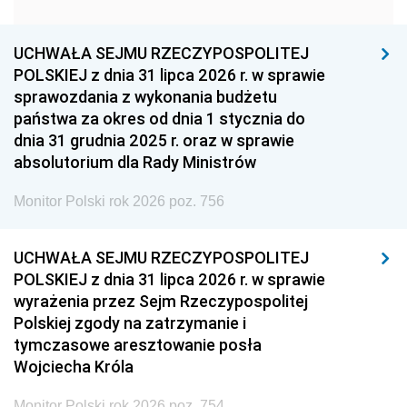
1951
1950
1949
1948
1947
1946
UCHWAŁA SEJMU RZECZYPOSPOLITEJ
1939
1938
1937
POLSKIEJ z dnia 31 lipca 2026 r. w sprawie
sprawozdania z wykonania budżetu
1936
1930
państwa za okres od dnia 1 stycznia do
dnia 31 grudnia 2025 r. oraz w sprawie
absolutorium dla Rady Ministrów
Monitor Polski rok 2026 poz. 756
UCHWAŁA SEJMU RZECZYPOSPOLITEJ
POLSKIEJ z dnia 31 lipca 2026 r. w sprawie
wyrażenia przez Sejm Rzeczypospolitej
Polskiej zgody na zatrzymanie i
tymczasowe aresztowanie posła
Wojciecha Króla
Monitor Polski rok 2026 poz. 754