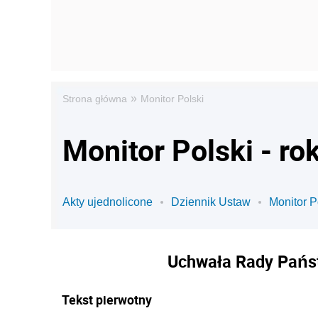
»
Strona główna
Monitor Polski
Monitor Polski - ro
Akty ujednolicone
Dziennik Ustaw
Monitor P
Uchwała Rady Państ
Tekst pierwotny