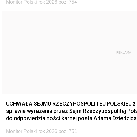
Monitor Polski rok 2026 poz. 754
REKLAMA
UCHWAŁA SEJMU RZECZYPOSPOLITEJ POLSKIEJ z dnia
sprawie wyrażenia przez Sejm Rzeczypospolitej Pols
do odpowiedzialności karnej posła Adama Dziedzica
Monitor Polski rok 2026 poz. 751