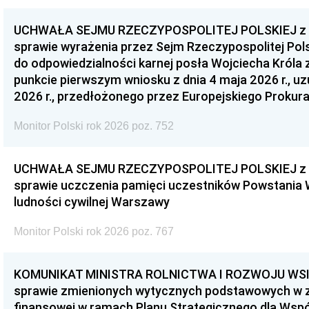
UCHWAŁA SEJMU RZECZYPOSPOLITEJ POLSKIEJ z dnia
sprawie wyrażenia przez Sejm Rzeczypospolitej Pols
do odpowiedzialności karnej posła Wojciecha Króla 
punkcie pierwszym wniosku z dnia 4 maja 2026 r., u
2026 r., przedłożonego przez Europejskiego Prokur
Monitor Polski rok 2026 poz. 752
UCHWAŁA SEJMU RZECZYPOSPOLITEJ POLSKIEJ z dnia
sprawie uczczenia pamięci uczestników Powstania
ludności cywilnej Warszawy
Monitor Polski rok 2026 poz. 767
KOMUNIKAT MINISTRA ROLNICTWA I ROZWOJU WSI z d
sprawie zmienionych wytycznych podstawowych w 
finansowej w ramach Planu Strategicznego dla Wspóln