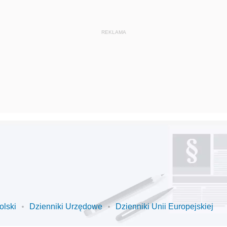
olski
Dzienniki Urzędowe
Dzienniki Unii Europejskiej