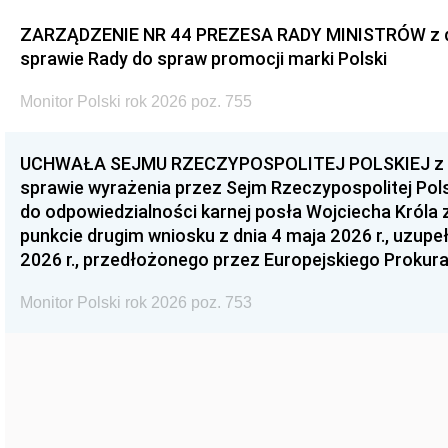
ZARZĄDZENIE NR 44 PREZESA RADY MINISTRÓW z dnia
sprawie Rady do spraw promocji marki Polski
Monitor Polski rok 2026 poz. 755
UCHWAŁA SEJMU RZECZYPOSPOLITEJ POLSKIEJ z dnia
sprawie wyrażenia przez Sejm Rzeczypospolitej Pols
do odpowiedzialności karnej posła Wojciecha Króla 
punkcie drugim wniosku z dnia 4 maja 2026 r., uzupe
2026 r., przedłożonego przez Europejskiego Prokur
Monitor Polski rok 2026 poz. 753