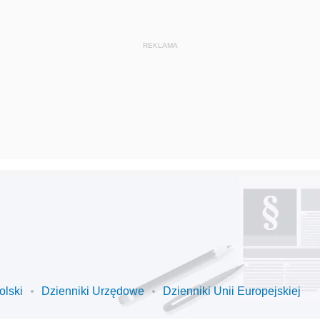
olski
Dzienniki Urzędowe
Dzienniki Unii Europejskiej