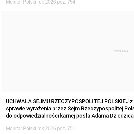
Monitor Polski rok 2026 poz. 754
REKLAMA
UCHWAŁA SEJMU RZECZYPOSPOLITEJ POLSKIEJ z dnia
sprawie wyrażenia przez Sejm Rzeczypospolitej Pols
do odpowiedzialności karnej posła Adama Dziedzica
Monitor Polski rok 2026 poz. 751