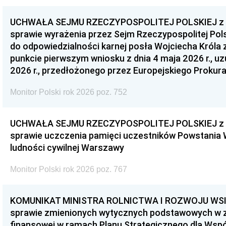
UCHWAŁA SEJMU RZECZYPOSPOLITEJ POLSKIEJ z dnia
sprawie wyrażenia przez Sejm Rzeczypospolitej Pols
do odpowiedzialności karnej posła Wojciecha Króla 
punkcie pierwszym wniosku z dnia 4 maja 2026 r., u
2026 r., przedłożonego przez Europejskiego Prokur
Monitor Polski rok 2026 poz. 752
UCHWAŁA SEJMU RZECZYPOSPOLITEJ POLSKIEJ z dnia
sprawie uczczenia pamięci uczestników Powstania
ludności cywilnej Warszawy
Monitor Polski rok 2026 poz. 767
KOMUNIKAT MINISTRA ROLNICTWA I ROZWOJU WSI z d
sprawie zmienionych wytycznych podstawowych w 
finansowej w ramach Planu Strategicznego dla Wspóln