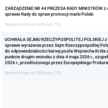
ZARZĄDZENIE NR 44 PREZESA RADY MINISTRÓW z dnia
sprawie Rady do spraw promocji marki Polski
Monitor Polski rok 2026 poz. 755
UCHWAŁA SEJMU RZECZYPOSPOLITEJ POLSKIEJ z dnia
sprawie wyrażenia przez Sejm Rzeczypospolitej Pols
do odpowiedzialności karnej posła Wojciecha Króla 
punkcie drugim wniosku z dnia 4 maja 2026 r., uzupe
2026 r., przedłożonego przez Europejskiego Prokur
Monitor Polski rok 2026 poz. 753