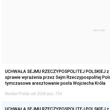
REKLAMA
UCHWAŁA SEJMU RZECZYPOSPOLITEJ POLSKIEJ z dnia
sprawie wyrażenia przez Sejm Rzeczypospolitej Pols
tymczasowe aresztowanie posła Wojciecha Króla
Monitor Polski rok 2026 poz. 754
UCHWAŁA SEJMU RZECZYPOSPOLITEJ POLSKIEJ z dnia