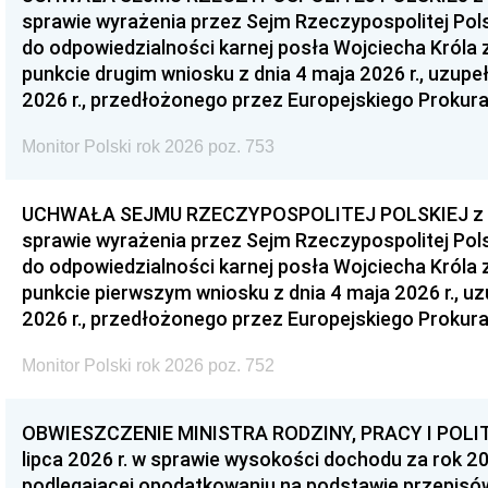
sprawie wyrażenia przez Sejm Rzeczypospolitej Pols
do odpowiedzialności karnej posła Wojciecha Króla 
punkcie drugim wniosku z dnia 4 maja 2026 r., uzupe
2026 r., przedłożonego przez Europejskiego Prokur
Monitor Polski rok 2026 poz. 753
UCHWAŁA SEJMU RZECZYPOSPOLITEJ POLSKIEJ z dnia
sprawie wyrażenia przez Sejm Rzeczypospolitej Pols
do odpowiedzialności karnej posła Wojciecha Króla 
punkcie pierwszym wniosku z dnia 4 maja 2026 r., u
2026 r., przedłożonego przez Europejskiego Prokur
Monitor Polski rok 2026 poz. 752
OBWIESZCZENIE MINISTRA RODZINY, PRACY I POLIT
lipca 2026 r. w sprawie wysokości dochodu za rok 20
podlegającej opodatkowaniu na podstawie przepis