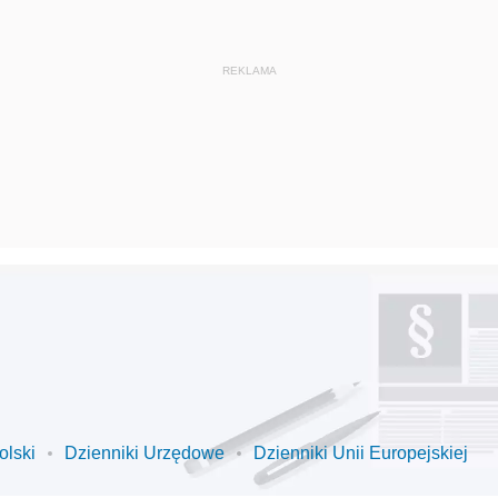
olski
Dzienniki Urzędowe
Dzienniki Unii Europejskiej