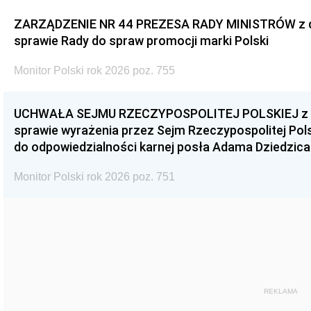
ZARZĄDZENIE NR 44 PREZESA RADY MINISTRÓW z dnia
sprawie Rady do spraw promocji marki Polski
Monitor Polski rok 2026 poz. 755
UCHWAŁA SEJMU RZECZYPOSPOLITEJ POLSKIEJ z dnia
sprawie wyrażenia przez Sejm Rzeczypospolitej Pols
do odpowiedzialności karnej posła Adama Dziedzica
Monitor Polski rok 2026 poz. 751
REKLAMA