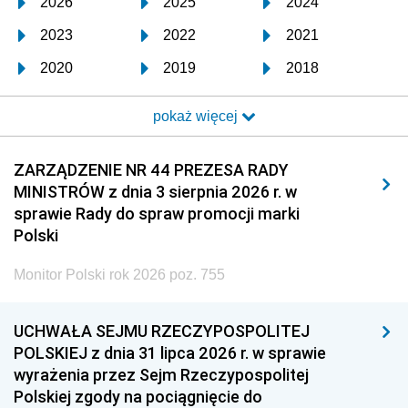
2026
2025
2024
2023
2022
2021
2020
2019
2018
2017
2016
2015
pokaż więcej
2014
2013
2012
2011
2010
2009
ZARZĄDZENIE NR 44 PREZESA RADY
MINISTRÓW z dnia 3 sierpnia 2026 r. w
2008
2007
2006
sprawie Rady do spraw promocji marki
2005
2004
2003
Polski
2002
2001
2000
Monitor Polski rok 2026 poz. 755
1999
1998
1997
UCHWAŁA SEJMU RZECZYPOSPOLITEJ
1996
1995
1994
POLSKIEJ z dnia 31 lipca 2026 r. w sprawie
1993
1992
1991
wyrażenia przez Sejm Rzeczypospolitej
Polskiej zgody na pociągnięcie do
1990
1989
1988