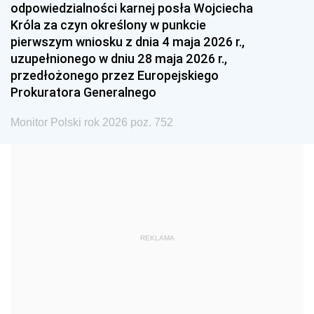
odpowiedzialności karnej posła Wojciecha
1987
1986
1985
Króla za czyn określony w punkcie
pierwszym wniosku z dnia 4 maja 2026 r.,
1984
1983
1982
uzupełnionego w dniu 28 maja 2026 r.,
1981
1980
1979
przedłożonego przez Europejskiego
Prokuratora Generalnego
1978
1977
1976
1975
1974
1973
Monitor Polski rok 2026 poz. 752
1972
1971
1970
1969
1968
1967
1966
1965
1964
1963
1962
1961
REKLAMA
1960
1959
1958
1957
1956
1955
1954
1953
1952