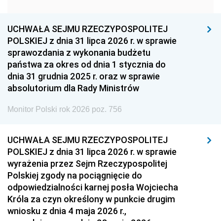
1951
1950
1949
1948
1947
1946
UCHWAŁA SEJMU RZECZYPOSPOLITEJ
1939
1938
1937
POLSKIEJ z dnia 31 lipca 2026 r. w sprawie
sprawozdania z wykonania budżetu
1936
1930
państwa za okres od dnia 1 stycznia do
dnia 31 grudnia 2025 r. oraz w sprawie
absolutorium dla Rady Ministrów
Monitor Polski rok 2026 poz. 756
UCHWAŁA SEJMU RZECZYPOSPOLITEJ
POLSKIEJ z dnia 31 lipca 2026 r. w sprawie
wyrażenia przez Sejm Rzeczypospolitej
Polskiej zgody na pociągnięcie do
odpowiedzialności karnej posła Wojciecha
Króla za czyn określony w punkcie drugim
wniosku z dnia 4 maja 2026 r.,