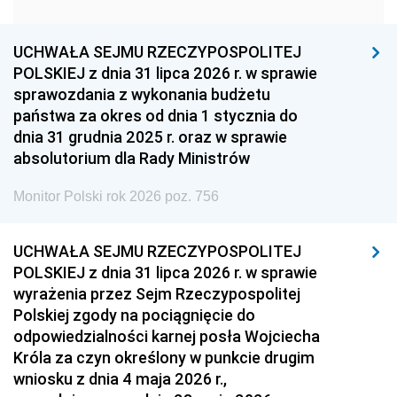
1951
1950
1949
1948
1947
1946
UCHWAŁA SEJMU RZECZYPOSPOLITEJ
1939
1938
1937
POLSKIEJ z dnia 31 lipca 2026 r. w sprawie
sprawozdania z wykonania budżetu
1936
1930
państwa za okres od dnia 1 stycznia do
dnia 31 grudnia 2025 r. oraz w sprawie
absolutorium dla Rady Ministrów
Monitor Polski rok 2026 poz. 756
UCHWAŁA SEJMU RZECZYPOSPOLITEJ
POLSKIEJ z dnia 31 lipca 2026 r. w sprawie
wyrażenia przez Sejm Rzeczypospolitej
Polskiej zgody na pociągnięcie do
odpowiedzialności karnej posła Wojciecha
Króla za czyn określony w punkcie drugim
wniosku z dnia 4 maja 2026 r.,