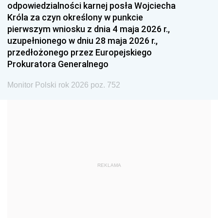
odpowiedzialności karnej posła Wojciecha
1987
1986
1985
Króla za czyn określony w punkcie
pierwszym wniosku z dnia 4 maja 2026 r.,
1984
1983
1982
uzupełnionego w dniu 28 maja 2026 r.,
1981
1980
1979
przedłożonego przez Europejskiego
Prokuratora Generalnego
1978
1977
1976
1975
1974
1973
Monitor Polski rok 2026 poz. 752
1972
1971
1970
1969
1968
1967
1966
1965
1964
1963
1962
1961
REKLAMA
1960
1959
1958
1957
1956
1955
1954
1953
1952