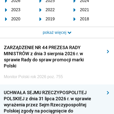
2026
2025
2024
2023
2022
2021
2020
2019
2018
2017
2016
2015
pokaż więcej
2014
2013
2012
2011
2010
2009
ZARZĄDZENIE NR 44 PREZESA RADY
MINISTRÓW z dnia 3 sierpnia 2026 r. w
2008
2007
2006
sprawie Rady do spraw promocji marki
2005
2004
2003
Polski
2002
2001
2000
Monitor Polski rok 2026 poz. 755
1999
1998
1997
UCHWAŁA SEJMU RZECZYPOSPOLITEJ
1996
1995
1994
POLSKIEJ z dnia 31 lipca 2026 r. w sprawie
1993
1992
1991
wyrażenia przez Sejm Rzeczypospolitej
Polskiej zgody na pociągnięcie do
1990
1989
1988