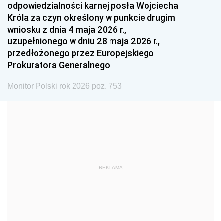
odpowiedzialności karnej posła Wojciecha
1987
1986
1985
Króla za czyn określony w punkcie drugim
wniosku z dnia 4 maja 2026 r.,
1984
1983
1982
uzupełnionego w dniu 28 maja 2026 r.,
1981
1980
1979
przedłożonego przez Europejskiego
Prokuratora Generalnego
1978
1977
1976
1975
1974
1973
Monitor Polski rok 2026 poz. 753
1972
1971
1970
1969
1968
1967
1966
1965
1964
1963
1962
1961
REKLAMA
1960
1959
1958
1957
1956
1955
1954
1953
1952