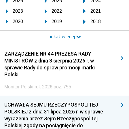
2026
2025
2024
2023
2022
2021
2020
2019
2018
2017
2016
2015
pokaż więcej
2014
2013
2012
2011
2010
2009
ZARZĄDZENIE NR 44 PREZESA RADY
MINISTRÓW z dnia 3 sierpnia 2026 r. w
2008
2007
2006
sprawie Rady do spraw promocji marki
2005
2004
2003
Polski
2002
2001
2000
Monitor Polski rok 2026 poz. 755
1999
1998
1997
UCHWAŁA SEJMU RZECZYPOSPOLITEJ
1996
1995
1994
POLSKIEJ z dnia 31 lipca 2026 r. w sprawie
1993
1992
1991
wyrażenia przez Sejm Rzeczypospolitej
Polskiej zgody na pociągnięcie do
1990
1989
1988