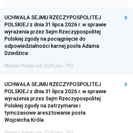
1951
1950
1949
1948
1947
1946
UCHWAŁA SEJMU RZECZYPOSPOLITEJ
1939
1938
1937
POLSKIEJ z dnia 31 lipca 2026 r. w sprawie
wyrażenia przez Sejm Rzeczypospolitej
1936
1930
Polskiej zgody na pociągnięcie do
odpowiedzialności karnej posła Adama
Dziedzica
Monitor Polski rok 2026 poz. 751
UCHWAŁA SEJMU RZECZYPOSPOLITEJ
POLSKIEJ z dnia 31 lipca 2026 r. w sprawie
wyrażenia przez Sejm Rzeczypospolitej
Polskiej zgody na zatrzymanie i
tymczasowe aresztowanie posła
Wojciecha Króla
Monitor Polski rok 2026 poz. 754