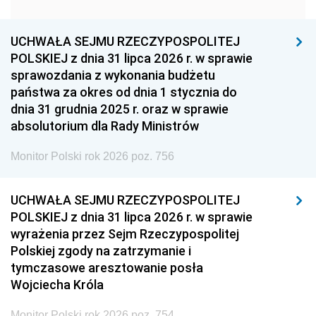
1951
1950
1949
1948
1947
1946
UCHWAŁA SEJMU RZECZYPOSPOLITEJ
1939
1938
1937
POLSKIEJ z dnia 31 lipca 2026 r. w sprawie
sprawozdania z wykonania budżetu
1936
1930
państwa za okres od dnia 1 stycznia do
dnia 31 grudnia 2025 r. oraz w sprawie
absolutorium dla Rady Ministrów
Monitor Polski rok 2026 poz. 756
UCHWAŁA SEJMU RZECZYPOSPOLITEJ
POLSKIEJ z dnia 31 lipca 2026 r. w sprawie
wyrażenia przez Sejm Rzeczypospolitej
Polskiej zgody na zatrzymanie i
tymczasowe aresztowanie posła
Wojciecha Króla
Monitor Polski rok 2026 poz. 754