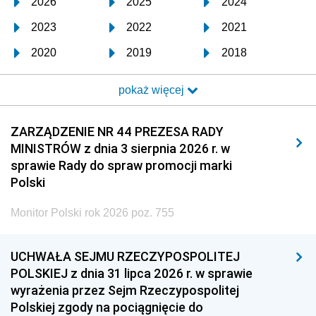
2026
2025
2024
2023
2022
2021
2020
2019
2018
2017
2016
2015
pokaż więcej
2014
2013
2012
2011
2010
2009
ZARZĄDZENIE NR 44 PREZESA RADY
MINISTRÓW z dnia 3 sierpnia 2026 r. w
2008
2007
2006
sprawie Rady do spraw promocji marki
2005
2004
2003
Polski
2002
2001
2000
Monitor Polski rok 2026 poz. 755
1999
1998
1997
UCHWAŁA SEJMU RZECZYPOSPOLITEJ
1996
1995
1994
POLSKIEJ z dnia 31 lipca 2026 r. w sprawie
1993
1992
1991
wyrażenia przez Sejm Rzeczypospolitej
Polskiej zgody na pociągnięcie do
1990
1989
1988