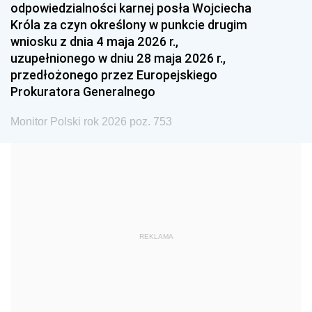
odpowiedzialności karnej posła Wojciecha
1987
1986
1985
Króla za czyn określony w punkcie drugim
wniosku z dnia 4 maja 2026 r.,
1984
1983
1982
uzupełnionego w dniu 28 maja 2026 r.,
1981
1980
1979
przedłożonego przez Europejskiego
Prokuratora Generalnego
1978
1977
1976
1975
1974
1973
Monitor Polski rok 2026 poz. 753
1972
1971
1970
1969
1968
1967
1966
1965
1964
1963
1962
1961
REKLAMA
1960
1959
1958
1957
1956
1955
1954
1953
1952