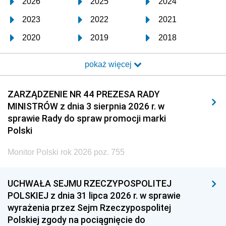
2026
2025
2024
2023
2022
2021
2020
2019
2018
2017
2016
2015
pokaż więcej
2014
2013
2012
2011
2010
2009
ZARZĄDZENIE NR 44 PREZESA RADY
MINISTRÓW z dnia 3 sierpnia 2026 r. w
2008
2007
2006
sprawie Rady do spraw promocji marki
2005
2004
2003
Polski
2002
2001
2000
Monitor Polski rok 2026 poz. 755
1999
1998
1997
UCHWAŁA SEJMU RZECZYPOSPOLITEJ
1996
1995
1994
POLSKIEJ z dnia 31 lipca 2026 r. w sprawie
1993
1992
1991
wyrażenia przez Sejm Rzeczypospolitej
Polskiej zgody na pociągnięcie do
1990
1989
1988