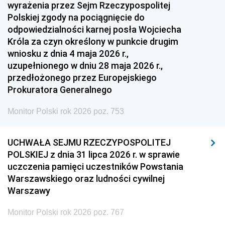
1951
1950
1949
wyrażenia przez Sejm Rzeczypospolitej
Polskiej zgody na pociągnięcie do
1948
1947
1946
odpowiedzialności karnej posła Wojciecha
1939
1938
1937
Króla za czyn określony w punkcie drugim
wniosku z dnia 4 maja 2026 r.,
1936
1930
uzupełnionego w dniu 28 maja 2026 r.,
przedłożonego przez Europejskiego
Prokuratora Generalnego
Monitor Polski rok 2026 poz. 753
UCHWAŁA SEJMU RZECZYPOSPOLITEJ
POLSKIEJ z dnia 31 lipca 2026 r. w sprawie
uczczenia pamięci uczestników Powstania
Warszawskiego oraz ludności cywilnej
Warszawy
Monitor Polski rok 2026 poz. 767