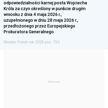
odpowiedzialności karnej posła Wojciecha
1987
1986
1985
Króla za czyn określony w punkcie drugim
wniosku z dnia 4 maja 2026 r.,
1984
1983
1982
uzupełnionego w dniu 28 maja 2026 r.,
1981
1980
1979
przedłożonego przez Europejskiego
Prokuratora Generalnego
1978
1977
1976
1975
1974
1973
Monitor Polski rok 2026 poz. 753
1972
1971
1970
1969
1968
1967
1966
1965
1964
1963
1962
1961
REKLAMA
1960
1959
1958
1957
1956
1955
1954
1953
1952