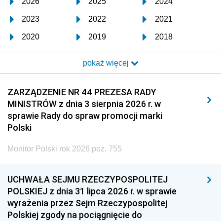
2026
2025
2024
2023
2022
2021
2020
2019
2018
2017
2016
2015
pokaż więcej
2014
2013
2012
2011
2010
2009
ZARZĄDZENIE NR 44 PREZESA RADY
MINISTRÓW z dnia 3 sierpnia 2026 r. w
2008
2007
2006
sprawie Rady do spraw promocji marki
2005
2004
2003
Polski
2002
2001
2000
Monitor Polski rok 2026 poz. 755
1999
1998
1997
UCHWAŁA SEJMU RZECZYPOSPOLITEJ
1996
1995
1994
POLSKIEJ z dnia 31 lipca 2026 r. w sprawie
1993
1992
1991
wyrażenia przez Sejm Rzeczypospolitej
Polskiej zgody na pociągnięcie do
1990
1989
1988