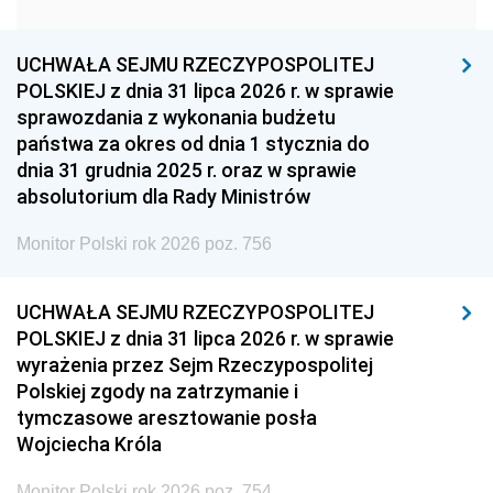
1951
1950
1949
1948
1947
1946
UCHWAŁA SEJMU RZECZYPOSPOLITEJ
1939
1938
1937
POLSKIEJ z dnia 31 lipca 2026 r. w sprawie
sprawozdania z wykonania budżetu
1936
1930
państwa za okres od dnia 1 stycznia do
dnia 31 grudnia 2025 r. oraz w sprawie
absolutorium dla Rady Ministrów
Monitor Polski rok 2026 poz. 756
UCHWAŁA SEJMU RZECZYPOSPOLITEJ
POLSKIEJ z dnia 31 lipca 2026 r. w sprawie
wyrażenia przez Sejm Rzeczypospolitej
Polskiej zgody na zatrzymanie i
tymczasowe aresztowanie posła
Wojciecha Króla
Monitor Polski rok 2026 poz. 754