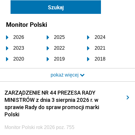
Monitor Polski
2026
2025
2024
2023
2022
2021
2020
2019
2018
2017
2016
2015
pokaż więcej
2014
2013
2012
2011
2010
2009
ZARZĄDZENIE NR 44 PREZESA RADY
MINISTRÓW z dnia 3 sierpnia 2026 r. w
2008
2007
2006
sprawie Rady do spraw promocji marki
2005
2004
2003
Polski
2002
2001
2000
Monitor Polski rok 2026 poz. 755
1999
1998
1997