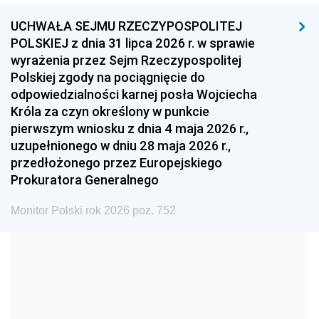
UCHWAŁA SEJMU RZECZYPOSPOLITEJ
1996
1995
1994
POLSKIEJ z dnia 31 lipca 2026 r. w sprawie
1993
1992
1991
wyrażenia przez Sejm Rzeczypospolitej
Polskiej zgody na pociągnięcie do
1990
1989
1988
odpowiedzialności karnej posła Wojciecha
1987
1986
1985
Króla za czyn określony w punkcie
pierwszym wniosku z dnia 4 maja 2026 r.,
1984
1983
1982
uzupełnionego w dniu 28 maja 2026 r.,
1981
1980
1979
przedłożonego przez Europejskiego
Prokuratora Generalnego
1978
1977
1976
1975
1974
1973
Monitor Polski rok 2026 poz. 752
1972
1971
1970
1969
1968
1967
1966
1965
1964
1963
1962
1961