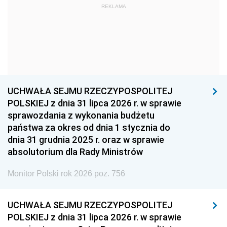
REKLAMA
1960
1959
1958
1957
1956
1955
1954
1953
1952
1951
1950
1949
1948
1947
1946
UCHWAŁA SEJMU RZECZYPOSPOLITEJ
1939
1938
1937
POLSKIEJ z dnia 31 lipca 2026 r. w sprawie
sprawozdania z wykonania budżetu
1936
1930
państwa za okres od dnia 1 stycznia do
dnia 31 grudnia 2025 r. oraz w sprawie
absolutorium dla Rady Ministrów
Monitor Polski rok 2026 poz. 756
UCHWAŁA SEJMU RZECZYPOSPOLITEJ
POLSKIEJ z dnia 31 lipca 2026 r. w sprawie