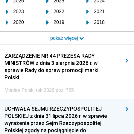
2026
2025
2024
2023
2022
2021
2020
2019
2018
2017
2016
2015
pokaż więcej
2014
2013
2012
2011
2010
2009
ZARZĄDZENIE NR 44 PREZESA RADY
MINISTRÓW z dnia 3 sierpnia 2026 r. w
2008
2007
2006
sprawie Rady do spraw promocji marki
2005
2004
2003
Polski
2002
2001
2000
Monitor Polski rok 2026 poz. 755
1999
1998
1997
UCHWAŁA SEJMU RZECZYPOSPOLITEJ
1996
1995
1994
POLSKIEJ z dnia 31 lipca 2026 r. w sprawie
1993
1992
1991
wyrażenia przez Sejm Rzeczypospolitej
Polskiej zgody na pociągnięcie do
1990
1989
1988