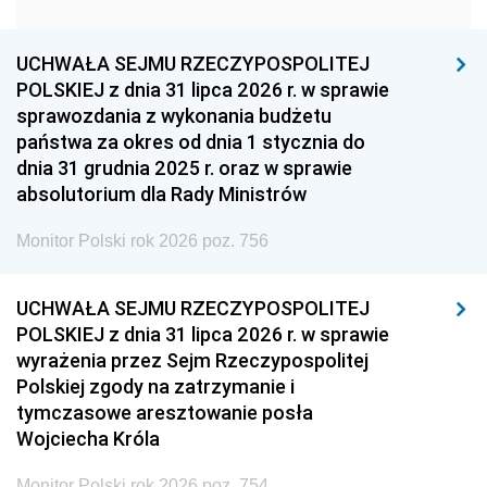
1951
1950
1949
1948
1947
1946
UCHWAŁA SEJMU RZECZYPOSPOLITEJ
1939
1938
1937
POLSKIEJ z dnia 31 lipca 2026 r. w sprawie
sprawozdania z wykonania budżetu
1936
1930
państwa za okres od dnia 1 stycznia do
dnia 31 grudnia 2025 r. oraz w sprawie
absolutorium dla Rady Ministrów
Monitor Polski rok 2026 poz. 756
UCHWAŁA SEJMU RZECZYPOSPOLITEJ
POLSKIEJ z dnia 31 lipca 2026 r. w sprawie
wyrażenia przez Sejm Rzeczypospolitej
Polskiej zgody na zatrzymanie i
tymczasowe aresztowanie posła
Wojciecha Króla
Monitor Polski rok 2026 poz. 754