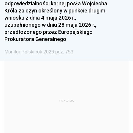
odpowiedzialności karnej posła Wojciecha
1987
1986
1985
Króla za czyn określony w punkcie drugim
wniosku z dnia 4 maja 2026 r.,
1984
1983
1982
uzupełnionego w dniu 28 maja 2026 r.,
1981
1980
1979
przedłożonego przez Europejskiego
Prokuratora Generalnego
1978
1977
1976
1975
1974
1973
Monitor Polski rok 2026 poz. 753
1972
1971
1970
1969
1968
1967
1966
1965
1964
1963
1962
1961
REKLAMA
1960
1959
1958
1957
1956
1955
1954
1953
1952