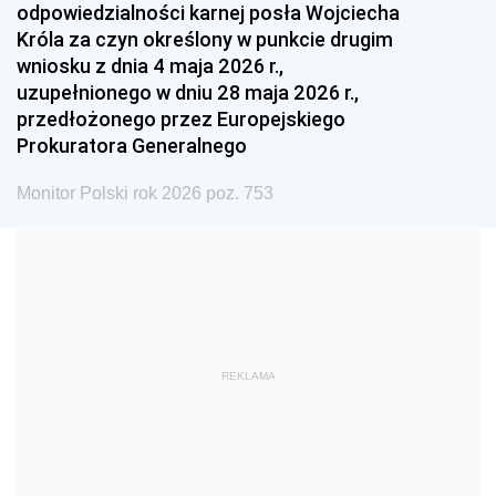
odpowiedzialności karnej posła Wojciecha
1987
1986
1985
Króla za czyn określony w punkcie drugim
wniosku z dnia 4 maja 2026 r.,
1984
1983
1982
uzupełnionego w dniu 28 maja 2026 r.,
1981
1980
1979
przedłożonego przez Europejskiego
Prokuratora Generalnego
1978
1977
1976
1975
1974
1973
Monitor Polski rok 2026 poz. 753
1972
1971
1970
1969
1968
1967
1966
1965
1964
1963
1962
1961
REKLAMA
1960
1959
1958
1957
1956
1955
1954
1953
1952