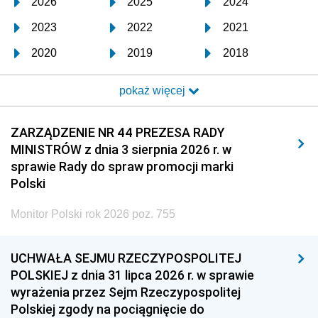
2026
2025
2024
2023
2022
2021
2020
2019
2018
2017
2016
2015
pokaż więcej
2014
2013
2012
2011
2010
2009
ZARZĄDZENIE NR 44 PREZESA RADY
MINISTRÓW z dnia 3 sierpnia 2026 r. w
2008
2007
2006
sprawie Rady do spraw promocji marki
2005
2004
2003
Polski
2002
2001
2000
Monitor Polski rok 2026 poz. 755
1999
1998
1997
UCHWAŁA SEJMU RZECZYPOSPOLITEJ
1996
1995
1994
POLSKIEJ z dnia 31 lipca 2026 r. w sprawie
1993
1992
1991
wyrażenia przez Sejm Rzeczypospolitej
Polskiej zgody na pociągnięcie do
1990
1989
1988