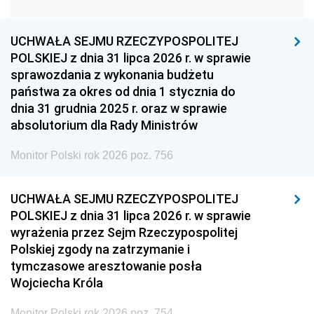
1951
1950
1949
1948
1947
1946
UCHWAŁA SEJMU RZECZYPOSPOLITEJ
1939
1938
1937
POLSKIEJ z dnia 31 lipca 2026 r. w sprawie
sprawozdania z wykonania budżetu
1936
1930
państwa za okres od dnia 1 stycznia do
dnia 31 grudnia 2025 r. oraz w sprawie
absolutorium dla Rady Ministrów
Monitor Polski rok 2026 poz. 756
UCHWAŁA SEJMU RZECZYPOSPOLITEJ
POLSKIEJ z dnia 31 lipca 2026 r. w sprawie
wyrażenia przez Sejm Rzeczypospolitej
Polskiej zgody na zatrzymanie i
tymczasowe aresztowanie posła
Wojciecha Króla
Monitor Polski rok 2026 poz. 754