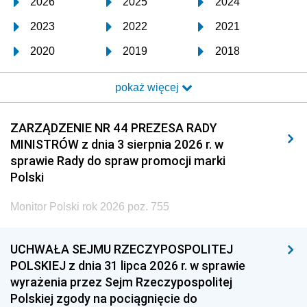
2026
2025
2024
2023
2022
2021
2020
2019
2018
2017
2016
2015
pokaż więcej
2014
2013
2012
2011
2010
2009
ZARZĄDZENIE NR 44 PREZESA RADY
MINISTRÓW z dnia 3 sierpnia 2026 r. w
2008
2007
2006
sprawie Rady do spraw promocji marki
2005
2004
2003
Polski
2002
2001
2000
Monitor Polski rok 2026 poz. 755
1999
1998
1997
UCHWAŁA SEJMU RZECZYPOSPOLITEJ
1996
1995
1994
POLSKIEJ z dnia 31 lipca 2026 r. w sprawie
1993
1992
1991
wyrażenia przez Sejm Rzeczypospolitej
Polskiej zgody na pociągnięcie do
1990
1989
1988