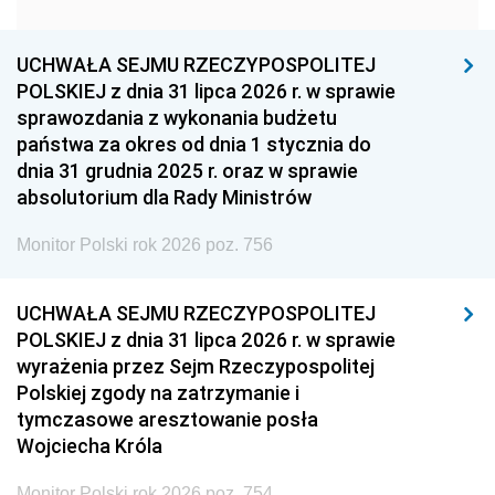
1951
1950
1949
1948
1947
1946
UCHWAŁA SEJMU RZECZYPOSPOLITEJ
1939
1938
1937
POLSKIEJ z dnia 31 lipca 2026 r. w sprawie
sprawozdania z wykonania budżetu
1936
1930
państwa za okres od dnia 1 stycznia do
dnia 31 grudnia 2025 r. oraz w sprawie
absolutorium dla Rady Ministrów
Monitor Polski rok 2026 poz. 756
UCHWAŁA SEJMU RZECZYPOSPOLITEJ
POLSKIEJ z dnia 31 lipca 2026 r. w sprawie
wyrażenia przez Sejm Rzeczypospolitej
Polskiej zgody na zatrzymanie i
tymczasowe aresztowanie posła
Wojciecha Króla
Monitor Polski rok 2026 poz. 754