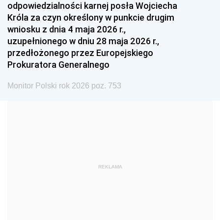
odpowiedzialności karnej posła Wojciecha
1987
1986
1985
Króla za czyn określony w punkcie drugim
wniosku z dnia 4 maja 2026 r.,
1984
1983
1982
uzupełnionego w dniu 28 maja 2026 r.,
1981
1980
1979
przedłożonego przez Europejskiego
Prokuratora Generalnego
1978
1977
1976
1975
1974
1973
Monitor Polski rok 2026 poz. 753
1972
1971
1970
1969
1968
1967
1966
1965
1964
1963
1962
1961
REKLAMA
1960
1959
1958
1957
1956
1955
1954
1953
1952