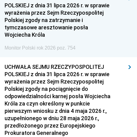
1954
1953
1952
POLSKIEJ z dnia 31 lipca 2026 r. w sprawie
1951
1950
1949
wyrażenia przez Sejm Rzeczypospolitej
Polskiej zgody na zatrzymanie i
1948
1947
1946
tymczasowe aresztowanie posła
1939
1938
1937
Wojciecha Króla
1936
1930
Monitor Polski rok 2026 poz. 754
UCHWAŁA SEJMU RZECZYPOSPOLITEJ
POLSKIEJ z dnia 31 lipca 2026 r. w sprawie
wyrażenia przez Sejm Rzeczypospolitej
Polskiej zgody na pociągnięcie do
odpowiedzialności karnej posła Wojciecha
Króla za czyn określony w punkcie
pierwszym wniosku z dnia 4 maja 2026 r.,
uzupełnionego w dniu 28 maja 2026 r.,
przedłożonego przez Europejskiego
Prokuratora Generalnego