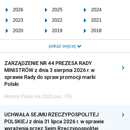
2026
2025
2024
2023
2022
2021
2020
2019
2018
2017
2016
2015
pokaż więcej
2014
2013
2012
2011
2010
2009
ZARZĄDZENIE NR 44 PREZESA RADY
MINISTRÓW z dnia 3 sierpnia 2026 r. w
2008
2007
2006
sprawie Rady do spraw promocji marki
2005
2004
2003
Polski
2002
2001
2000
Monitor Polski rok 2026 poz. 755
1999
1998
1997
UCHWAŁA SEJMU RZECZYPOSPOLITEJ
1996
1995
1994
POLSKIEJ z dnia 31 lipca 2026 r. w sprawie
1993
1992
1991
wyrażenia przez Sejm Rzeczypospolitej