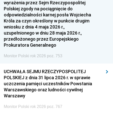
1951
1950
1949
wyrażenia przez Sejm Rzeczypospolitej
Polskiej zgody na pociągnięcie do
1948
1947
1946
odpowiedzialności karnej posła Wojciecha
1939
1938
1937
Króla za czyn określony w punkcie drugim
wniosku z dnia 4 maja 2026 r.,
1936
1930
uzupełnionego w dniu 28 maja 2026 r.,
przedłożonego przez Europejskiego
Prokuratora Generalnego
Monitor Polski rok 2026 poz. 753
UCHWAŁA SEJMU RZECZYPOSPOLITEJ
POLSKIEJ z dnia 31 lipca 2026 r. w sprawie
uczczenia pamięci uczestników Powstania
Warszawskiego oraz ludności cywilnej
Warszawy
Monitor Polski rok 2026 poz. 767