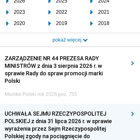
2026
2025
2024
2023
2022
2021
2020
2019
2018
2017
2016
2015
pokaż więcej
2014
2013
2012
2011
2010
2009
ZARZĄDZENIE NR 44 PREZESA RADY
MINISTRÓW z dnia 3 sierpnia 2026 r. w
2008
2007
2006
sprawie Rady do spraw promocji marki
2005
2004
2003
Polski
2002
2001
2000
Monitor Polski rok 2026 poz. 755
1999
1998
1997
UCHWAŁA SEJMU RZECZYPOSPOLITEJ
1996
1995
1994
POLSKIEJ z dnia 31 lipca 2026 r. w sprawie
1993
1992
1991
wyrażenia przez Sejm Rzeczypospolitej
Polskiej zgody na pociągnięcie do
1990
1989
1988