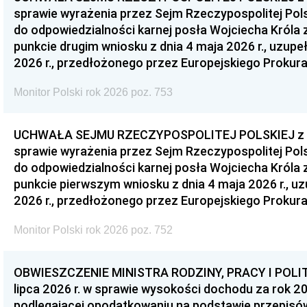
sprawie wyrażenia przez Sejm Rzeczypospolitej Pols
do odpowiedzialności karnej posła Wojciecha Króla 
punkcie drugim wniosku z dnia 4 maja 2026 r., uzupe
2026 r., przedłożonego przez Europejskiego Prokur
Monitor Polski rok 2026 poz. 753
UCHWAŁA SEJMU RZECZYPOSPOLITEJ POLSKIEJ z dnia
sprawie wyrażenia przez Sejm Rzeczypospolitej Pols
do odpowiedzialności karnej posła Wojciecha Króla 
punkcie pierwszym wniosku z dnia 4 maja 2026 r., u
2026 r., przedłożonego przez Europejskiego Prokur
Monitor Polski rok 2026 poz. 752
OBWIESZCZENIE MINISTRA RODZINY, PRACY I POLIT
lipca 2026 r. w sprawie wysokości dochodu za rok 20
podlegającej opodatkowaniu na podstawie przepis