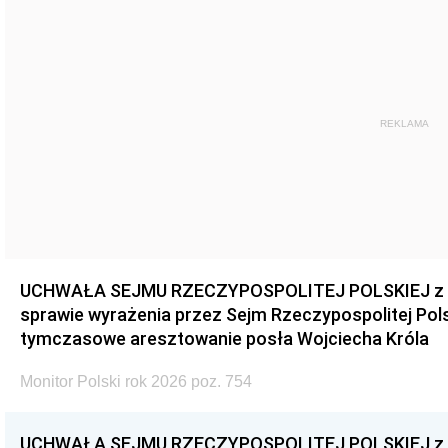
REKLAMA
UCHWAŁA SEJMU RZECZYPOSPOLITEJ POLSKIEJ z dnia
sprawie wyrażenia przez Sejm Rzeczypospolitej Pols
tymczasowe aresztowanie posła Wojciecha Króla
Monitor Polski rok 2026 poz. 754
UCHWAŁA SEJMU RZECZYPOSPOLITEJ POLSKIEJ z dnia