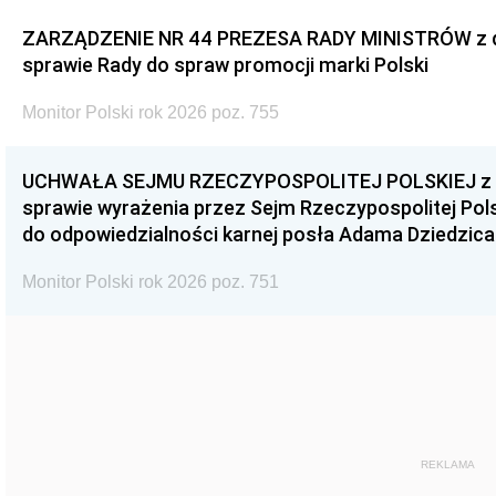
ZARZĄDZENIE NR 44 PREZESA RADY MINISTRÓW z dnia
sprawie Rady do spraw promocji marki Polski
Monitor Polski rok 2026 poz. 755
UCHWAŁA SEJMU RZECZYPOSPOLITEJ POLSKIEJ z dnia
sprawie wyrażenia przez Sejm Rzeczypospolitej Pols
do odpowiedzialności karnej posła Adama Dziedzica
Monitor Polski rok 2026 poz. 751
REKLAMA