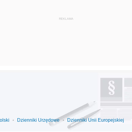
olski
Dzienniki Urzędowe
Dzienniki Unii Europejskiej