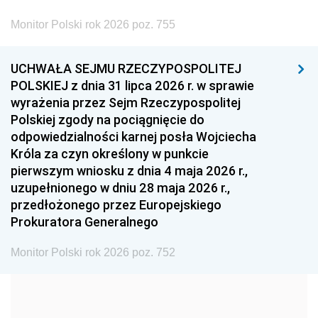
2002
2001
2000
Monitor Polski rok 2026 poz. 755
1999
1998
1997
UCHWAŁA SEJMU RZECZYPOSPOLITEJ
1996
1995
1994
POLSKIEJ z dnia 31 lipca 2026 r. w sprawie
1993
1992
1991
wyrażenia przez Sejm Rzeczypospolitej
Polskiej zgody na pociągnięcie do
1990
1989
1988
odpowiedzialności karnej posła Wojciecha
1987
1986
1985
Króla za czyn określony w punkcie
pierwszym wniosku z dnia 4 maja 2026 r.,
1984
1983
1982
uzupełnionego w dniu 28 maja 2026 r.,
1981
1980
1979
przedłożonego przez Europejskiego
Prokuratora Generalnego
1978
1977
1976
1975
1974
1973
Monitor Polski rok 2026 poz. 752
1972
1971
1970
1969
1968
1967