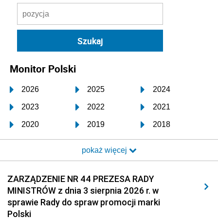
Monitor Polski
2026
2025
2024
2023
2022
2021
2020
2019
2018
2017
2016
2015
pokaż więcej
2014
2013
2012
2011
2010
2009
ZARZĄDZENIE NR 44 PREZESA RADY
MINISTRÓW z dnia 3 sierpnia 2026 r. w
2008
2007
2006
sprawie Rady do spraw promocji marki
2005
2004
2003
Polski