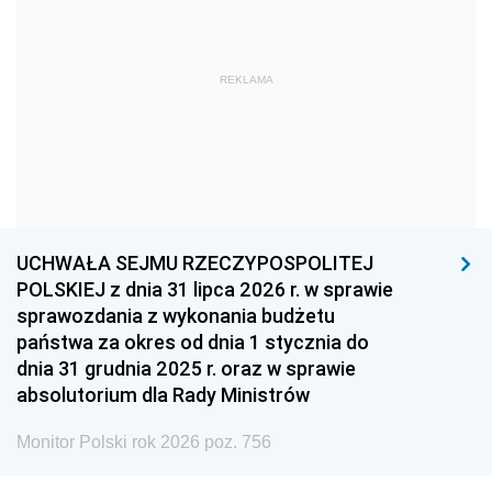
1966
1965
1964
1963
1962
1961
REKLAMA
1960
1959
1958
1957
1956
1955
1954
1953
1952
1951
1950
1949
1948
1947
1946
UCHWAŁA SEJMU RZECZYPOSPOLITEJ
1939
1938
1937
POLSKIEJ z dnia 31 lipca 2026 r. w sprawie
sprawozdania z wykonania budżetu
1936
1930
państwa za okres od dnia 1 stycznia do
dnia 31 grudnia 2025 r. oraz w sprawie
absolutorium dla Rady Ministrów
Monitor Polski rok 2026 poz. 756