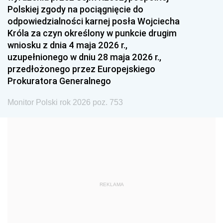
Polskiej zgody na pociągnięcie do
1990
1989
1988
odpowiedzialności karnej posła Wojciecha
1987
1986
1985
Króla za czyn określony w punkcie drugim
wniosku z dnia 4 maja 2026 r.,
1984
1983
1982
uzupełnionego w dniu 28 maja 2026 r.,
1981
1980
1979
przedłożonego przez Europejskiego
Prokuratora Generalnego
1978
1977
1976
1975
1974
1973
Monitor Polski rok 2026 poz. 753
1972
1971
1970
1969
1968
1967
1966
1965
1964
1963
1962
1961
REKLAMA
1960
1959
1958
1957
1956
1955