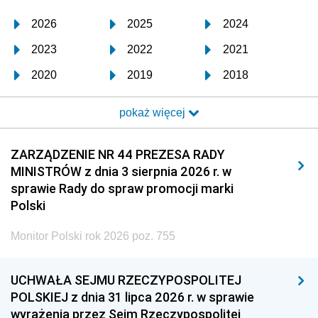
2026
2025
2024
2023
2022
2021
2020
2019
2018
2017
2016
2015
pokaż więcej
2014
2013
2012
2011
2010
2009
ZARZĄDZENIE NR 44 PREZESA RADY
MINISTRÓW z dnia 3 sierpnia 2026 r. w
2008
2007
2006
sprawie Rady do spraw promocji marki
2005
2004
2003
Polski
2002
2001
2000
Monitor Polski rok 2026 poz. 755
1999
1998
1997
UCHWAŁA SEJMU RZECZYPOSPOLITEJ
1996
1995
1994
POLSKIEJ z dnia 31 lipca 2026 r. w sprawie
1993
1992
1991
wyrażenia przez Sejm Rzeczypospolitej