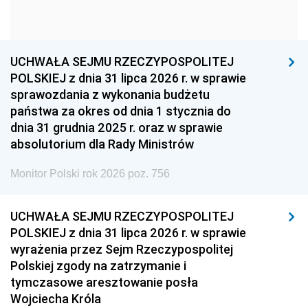
1954
1953
1952
1951
1950
1949
1948
1947
1946
UCHWAŁA SEJMU RZECZYPOSPOLITEJ
1939
1938
1937
POLSKIEJ z dnia 31 lipca 2026 r. w sprawie
sprawozdania z wykonania budżetu
1936
1930
państwa za okres od dnia 1 stycznia do
dnia 31 grudnia 2025 r. oraz w sprawie
absolutorium dla Rady Ministrów
Monitor Polski rok 2026 poz. 756
UCHWAŁA SEJMU RZECZYPOSPOLITEJ
POLSKIEJ z dnia 31 lipca 2026 r. w sprawie
wyrażenia przez Sejm Rzeczypospolitej
Polskiej zgody na zatrzymanie i
tymczasowe aresztowanie posła
Wojciecha Króla