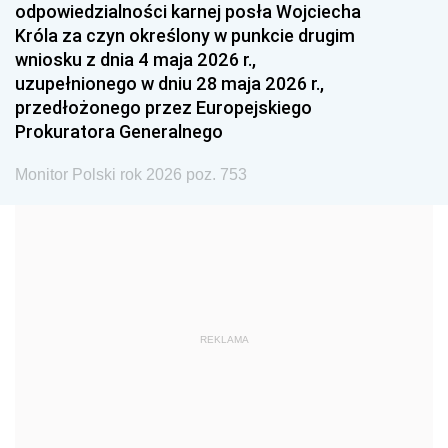
odpowiedzialności karnej posła Wojciecha
1987
1986
1985
Króla za czyn określony w punkcie drugim
wniosku z dnia 4 maja 2026 r.,
1984
1983
1982
uzupełnionego w dniu 28 maja 2026 r.,
1981
1980
1979
przedłożonego przez Europejskiego
Prokuratora Generalnego
1978
1977
1976
1975
1974
1973
Monitor Polski rok 2026 poz. 753
1972
1971
1970
1969
1968
1967
1966
1965
1964
1963
1962
1961
REKLAMA
1960
1959
1958
1957
1956
1955
1954
1953
1952