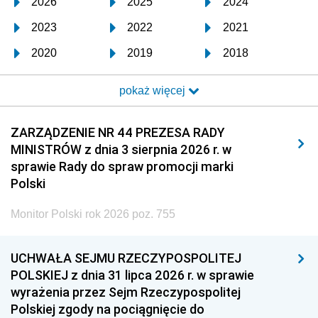
2026
2025
2024
2023
2022
2021
2020
2019
2018
2017
2016
2015
pokaż więcej
2014
2013
2012
2011
2010
2009
ZARZĄDZENIE NR 44 PREZESA RADY
MINISTRÓW z dnia 3 sierpnia 2026 r. w
2008
2007
2006
sprawie Rady do spraw promocji marki
2005
2004
2003
Polski
2002
2001
2000
Monitor Polski rok 2026 poz. 755
1999
1998
1997
UCHWAŁA SEJMU RZECZYPOSPOLITEJ
1996
1995
1994
POLSKIEJ z dnia 31 lipca 2026 r. w sprawie
1993
1992
1991
wyrażenia przez Sejm Rzeczypospolitej
Polskiej zgody na pociągnięcie do
1990
1989
1988