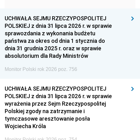
1951
1950
1949
1948
1947
1946
UCHWAŁA SEJMU RZECZYPOSPOLITEJ
1939
1938
1937
POLSKIEJ z dnia 31 lipca 2026 r. w sprawie
sprawozdania z wykonania budżetu
1936
1930
państwa za okres od dnia 1 stycznia do
dnia 31 grudnia 2025 r. oraz w sprawie
absolutorium dla Rady Ministrów
Monitor Polski rok 2026 poz. 756
UCHWAŁA SEJMU RZECZYPOSPOLITEJ
POLSKIEJ z dnia 31 lipca 2026 r. w sprawie
wyrażenia przez Sejm Rzeczypospolitej
Polskiej zgody na zatrzymanie i
tymczasowe aresztowanie posła
Wojciecha Króla
Monitor Polski rok 2026 poz. 754