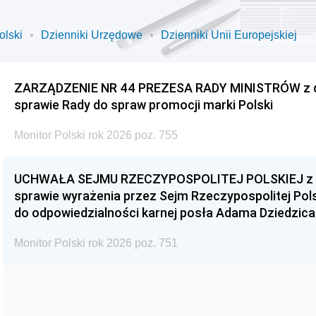
olski
Dzienniki Urzędowe
Dzienniki Unii Europejskiej
ZARZĄDZENIE NR 44 PREZESA RADY MINISTRÓW z dnia
sprawie Rady do spraw promocji marki Polski
Monitor Polski rok 2026 poz. 755
UCHWAŁA SEJMU RZECZYPOSPOLITEJ POLSKIEJ z dnia
sprawie wyrażenia przez Sejm Rzeczypospolitej Pols
do odpowiedzialności karnej posła Adama Dziedzica
Monitor Polski rok 2026 poz. 751