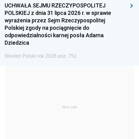
UCHWAŁA SEJMU RZECZYPOSPOLITEJ
1996
1995
1994
POLSKIEJ z dnia 31 lipca 2026 r. w sprawie
1993
1992
1991
wyrażenia przez Sejm Rzeczypospolitej
Polskiej zgody na pociągnięcie do
1990
1989
1988
odpowiedzialności karnej posła Adama
1987
1986
1985
Dziedzica
1984
1983
1982
Monitor Polski rok 2026 poz. 751
1981
1980
1979
1978
1977
1976
1975
1974
1973
1972
1971
1970
1969
1968
1967
REKLAMA
1966
1965
1964
1963
1962
1961