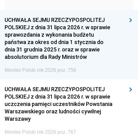
1960
1959
1958
1957
1956
1955
UCHWAŁA SEJMU RZECZYPOSPOLITEJ
1954
1953
1952
POLSKIEJ z dnia 31 lipca 2026 r. w sprawie
1951
1950
1949
sprawozdania z wykonania budżetu
państwa za okres od dnia 1 stycznia do
1948
1947
1946
dnia 31 grudnia 2025 r. oraz w sprawie
1939
1938
1937
absolutorium dla Rady Ministrów
1936
1930
Monitor Polski rok 2026 poz. 756
UCHWAŁA SEJMU RZECZYPOSPOLITEJ
POLSKIEJ z dnia 31 lipca 2026 r. w sprawie
uczczenia pamięci uczestników Powstania
Warszawskiego oraz ludności cywilnej
Warszawy
Monitor Polski rok 2026 poz. 767