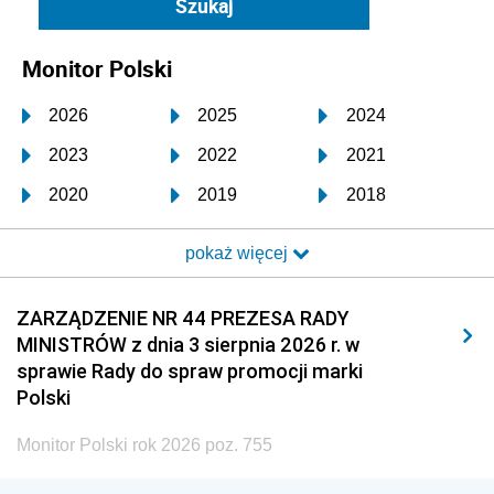
Monitor Polski
2026
2025
2024
2023
2022
2021
2020
2019
2018
2017
2016
2015
pokaż więcej
2014
2013
2012
2011
2010
2009
ZARZĄDZENIE NR 44 PREZESA RADY
MINISTRÓW z dnia 3 sierpnia 2026 r. w
2008
2007
2006
sprawie Rady do spraw promocji marki
2005
2004
2003
Polski
2002
2001
2000
Monitor Polski rok 2026 poz. 755
1999
1998
1997